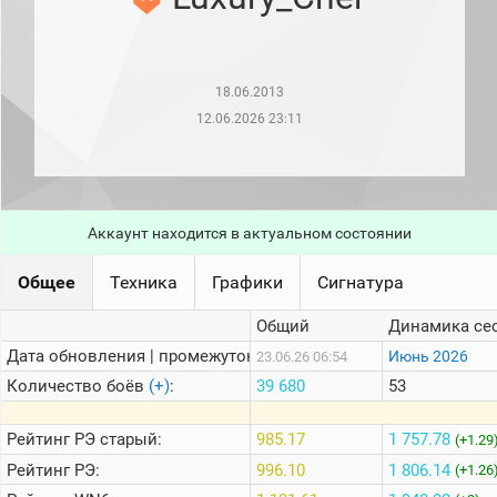
рейтинг
Топ 1000
игроков
(за
прошлый
18.06.2013
месяц)
12.06.2026 23:11
Топ
игроков
(за
последние
сессии)
Аккаунт находится в актуальном состоянии
Топ
1000
Кланы
Общее
Техника
Графики
Сигнатура
Статистика
Общий
Динамика се
стримеров
Дата обновления | промежуток:
Июнь 2026
23.06.26 06:54
Количество боёв
(+)
:
39 680
53
Информация
Онлайн
Рейтинг
РЭ старый:
985.17
1 757.78
(+1.29
Рейтинг
РЭ:
996.10
1 806.14
Цветовая
(+1.26
шкала