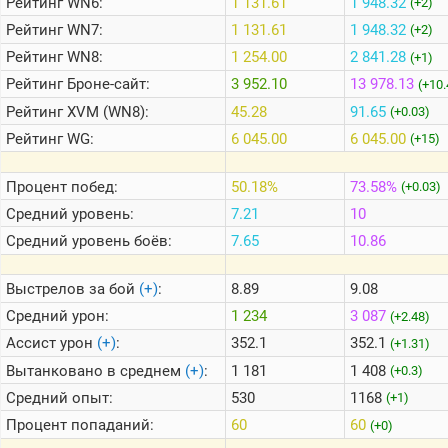
Рейтинг
WN6:
1 131.61
1 948.32
(+2)
Рейтинг
WN7:
1 131.61
1 948.32
(+2)
Теlegram
Рейтинг
WN8:
1 254.00
2 841.28
(+1)
ВК
Рейтинг
Броне-сайт:
3 952.10
13 978.13
(+10.
Рейтинг
XVM (WN8):
45.28
91.65
(+0.03)
Портал
Мира
Рейтинг
WG:
6 045.00
6 045.00
(+15)
Танков
Процент побед:
50.18%
73.58%
(+0.03)
Средний уровень:
7.21
10
Средний уровень боёв:
7.65
10.86
Выстрелов за бой
(+)
:
8.89
9.08
Средний урон:
1 234
3 087
(+2.48)
Ассист урон
(+)
:
352.1
352.1
(+1.31)
Вытанковано в среднем
(+)
:
1 181
1 408
(+0.3)
Средний опыт:
530
1168
(+1)
Процент попаданий:
60
60
(+0)