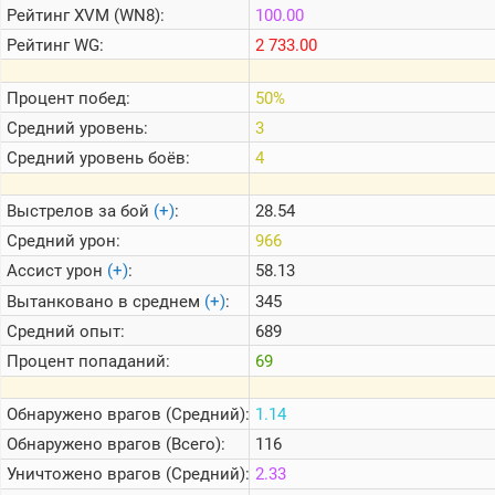
Рейтинг
XVM (WN8):
100.00
Рейтинг
WG:
2 733.00
Теlegram
ВК
Процент побед:
50%
Портал
Средний уровень:
3
Мира
Средний уровень боёв:
4
Танков
Выстрелов за бой
(+)
:
28.54
Средний урон:
966
Ассист урон
(+)
:
58.13
Вытанковано в среднем
(+)
:
345
Средний опыт:
689
Процент попаданий:
69
Обнаружено врагов (Средний):
1.14
Обнаружено врагов (Всего):
116
Уничтожено врагов (Средний):
2.33