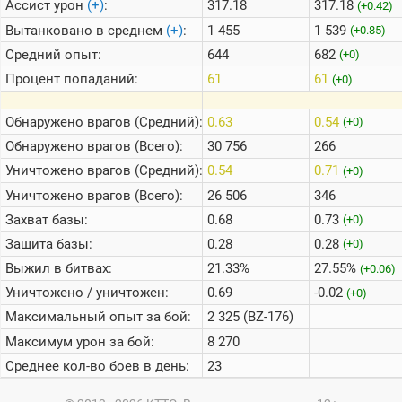
Ассист урон
(+)
:
317.18
317.18
(+0.42)
Вытанковано в среднем
(+)
:
1 455
1 539
(+0.85)
Средний опыт:
644
682
(+0)
Процент попаданий:
61
61
(+0)
Обнаружено врагов (Средний):
0.63
0.54
(+0)
Обнаружено врагов (Всего):
30 756
266
Уничтожено врагов (Средний):
0.54
0.71
(+0)
Уничтожено врагов (Всего):
26 506
346
Захват базы:
0.68
0.73
(+0)
Защита базы:
0.28
0.28
(+0)
Выжил в битвах:
21.33%
27.55%
(+0.06)
Уничтожено / уничтожен:
0.69
-0.02
(+0)
Максимальный опыт за бой:
2 325 (BZ-176)
Максимум урон за бой:
8 270
Среднее кол-во боев в день:
23