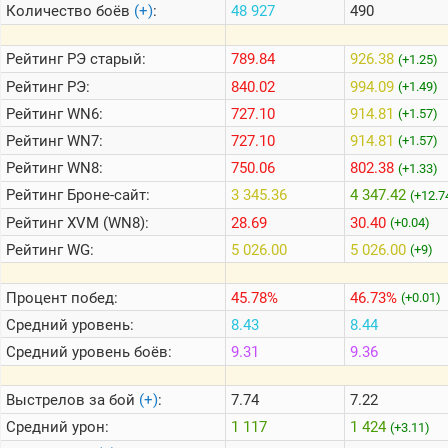
Количество боёв
(+)
:
48 927
490
Теlegram
Рейтинг
РЭ старый:
789.84
926.38
(+1.25)
ВК
Рейтинг
РЭ:
840.02
994.09
(+1.49)
Рейтинг
WN6:
727.10
914.81
Портал
(+1.57)
Мира
Рейтинг
WN7:
727.10
914.81
(+1.57)
Танков
Рейтинг
WN8:
750.06
802.38
(+1.33)
Рейтинг
Броне-сайт:
3 345.36
4 347.42
(+12.7
Рейтинг
XVM (WN8):
28.69
30.40
(+0.04)
Рейтинг
WG:
5 026.00
5 026.00
(+9)
Процент побед:
45.78%
46.73%
(+0.01)
Средний уровень:
8.43
8.44
Средний уровень боёв:
9.31
9.36
Выстрелов за бой
(+)
:
7.74
7.22
Средний урон:
1 117
1 424
(+3.11)