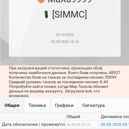
рейтинг
Топ 1000
[SIMMC]
игроков
(за
прошлый
месяц)
25.10.2020
Топ
игроков
05.08.2026 18:10
(за
последние
сессии)
Топ
При загрузке вашей статистики, произошел сбой,
1000
получены ошибочные данные. Всего боев получено: 48927
Кланы
Количество боев на танках за последнюю сессию: 35099
Статистика
Средний уровень танков за последнюю сессию: 8.44
стримеров
Попробуйте зайти позже, когда Мир Танков обновит
данные по вашему аккаунту. Загрузили всё, что
возможно.
Информация
Общее
Техника
Графики
Сигнатура
Онлайн
Общий
Динамика се
Цветовая
Дата обновления | промежуток:
06.08.2026 04:
06.08.26 04:10
шкала