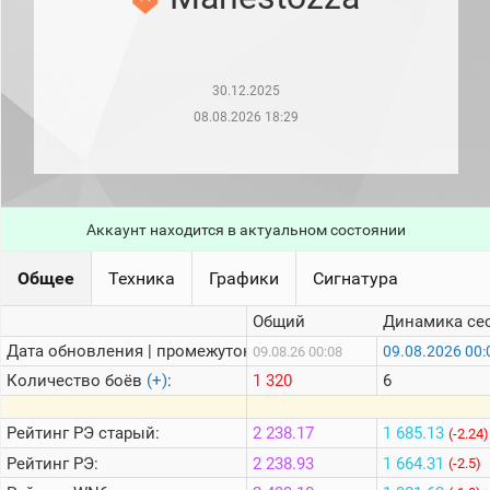
рейтинг
Топ 1000
игроков
(за
прошлый
30.12.2025
месяц)
08.08.2026 18:29
Топ
игроков
(за
последние
сессии)
Аккаунт находится в актуальном состоянии
Топ
1000
Кланы
Общее
Техника
Графики
Сигнатура
Статистика
Общий
Динамика се
стримеров
Дата обновления | промежуток:
09.08.2026 00:
09.08.26 00:08
Количество боёв
(+)
:
1 320
6
Информация
Онлайн
Рейтинг
РЭ старый:
2 238.17
1 685.13
(-2.24)
Рейтинг
РЭ:
2 238.93
1 664.31
Цветовая
(-2.5)
шкала