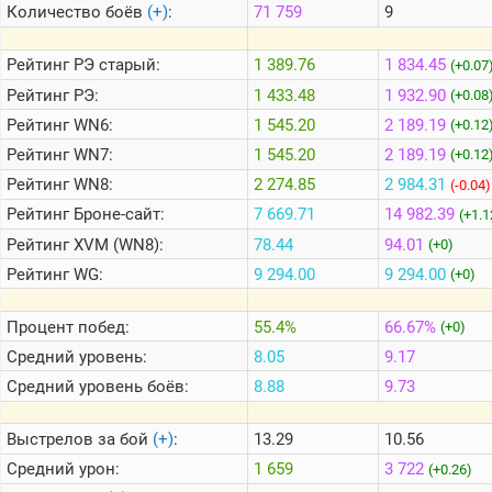
Количество боёв
(+)
:
71 759
9
Теlegram
Рейтинг
РЭ старый:
1 389.76
1 834.45
(+0.07
ВК
Рейтинг
РЭ:
1 433.48
1 932.90
(+0.08
Рейтинг
WN6:
1 545.20
2 189.19
Портал
(+0.12
Мира
Рейтинг
WN7:
1 545.20
2 189.19
(+0.12
Танков
Рейтинг
WN8:
2 274.85
2 984.31
(-0.04)
Рейтинг
Броне-сайт:
7 669.71
14 982.39
(+1.1
Рейтинг
XVM (WN8):
78.44
94.01
(+0)
Рейтинг
WG:
9 294.00
9 294.00
(+0)
Процент побед:
55.4%
66.67%
(+0)
Средний уровень:
8.05
9.17
Средний уровень боёв:
8.88
9.73
Выстрелов за бой
(+)
:
13.29
10.56
Средний урон:
1 659
3 722
(+0.26)