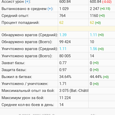
Ассист урон
(+)
:
600.84
600.84
(-0.02)
Вытанковано в среднем
(+)
:
1 029
2 247
(+0.15)
Средний опыт:
764
1160
(+0)
Процент попаданий:
62
62
(+0)
Обнаружено врагов (Средний):
1.39
1.11
(+0)
Обнаружено врагов (Всего):
99 424
10
Уничтожено врагов (Средний):
1.11
1.56
(+0)
Уничтожено врагов (Всего):
80 005
14
Захват базы:
0.77
0
(+0)
Защита базы:
0.97
0
(+0)
Выжил в битвах:
34.64%
44.44%
(+0)
Уничтожено / уничтожен:
1.71
0
(+0)
Максимальный опыт за бой:
3 075 (Bat.-Châtillon Bourrasque
Максимум урон за бой:
11 224
Среднее кол-во боев в день:
14