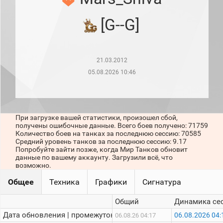
рейтинг
Топ 1000
[G--G]
игроков
(за
прошлый
месяц)
21.03.2012
Топ
игроков
05.08.2026 10:46
(за
последние
сессии)
Топ
При загрузке вашей статистики, произошел сбой,
1000
получены ошибочные данные. Всего боев получено: 71759
Кланы
Количество боев на танках за последнюю сессию: 70585
Статистика
Средний уровень танков за последнюю сессию: 9.17
стримеров
Попробуйте зайти позже, когда Мир Танков обновит
данные по вашему аккаунту. Загрузили всё, что
возможно.
Информация
Общее
Техника
Графики
Сигнатура
Онлайн
Общий
Динамика се
Цветовая
Дата обновления | промежуток:
06.08.2026 04:
06.08.26 04:17
шкала