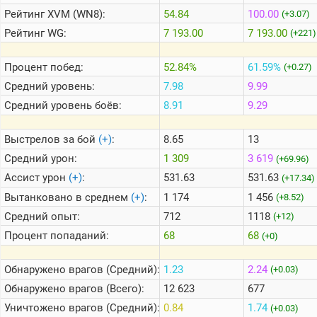
Рейтинг
XVM (WN8):
54.84
100.00
(+3.07)
Рейтинг
WG:
7 193.00
7 193.00
(+221)
Теlegram
ВК
Процент побед:
52.84%
61.59%
(+0.27)
Портал
Средний уровень:
7.98
9.99
Мира
Танков
Средний уровень боёв:
8.91
9.29
Выстрелов за бой
(+)
:
8.65
13
Средний урон:
1 309
3 619
(+69.96)
Ассист урон
(+)
:
531.63
531.63
(+17.34)
Вытанковано в среднем
(+)
:
1 174
1 456
(+8.52)
Средний опыт:
712
1118
(+12)
Процент попаданий:
68
68
(+0)
Обнаружено врагов (Средний):
1.23
2.24
(+0.03)
Обнаружено врагов (Всего):
12 623
677
Уничтожено врагов (Средний):
0.84
1.74
(+0.03)