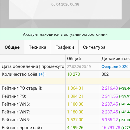
рейтинг
06.04.2026 06:38
Топ 1000
игроков
(за
прошлый
месяц)
Аккаунт находится в актуальном состоянии
Топ
игроков
(за
Общее
Техника
Графики
Сигнатура
последние
сессии)
Общий
Динамика се
Топ
Дата обновления | промежуток:
Февраль 2026
27.02.26 20:19
1000
Кланы
Количество боёв
(+)
:
10 273
302
Статистика
стримеров
Рейтинг
РЭ старый:
1 064.31
2 216.43
(+38.4
Рейтинг
РЭ:
1 094.21
2 341.55
(+39.9
Рейтинг
WN6:
1 180.30
2 287.45
Информация
(+43.4
Рейтинг
WN7:
1 180.30
2 287.45
(+43.4
Онлайн
Рейтинг
WN8:
1 537.00
5 155.22
(+90.3
Цветовая
Рейтинг
Броне-сайт:
4 199.26
16 791.78
шкала
(+275