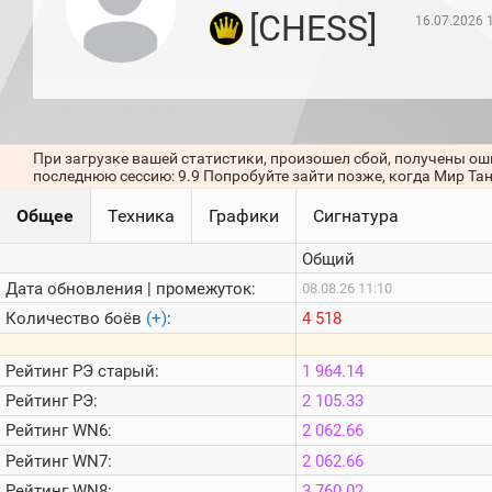
игроков
[CHESS]
16.07.2026 
(за
прошлый
месяц)
Топ
игроков
(за
последние
При загрузке вашей статистики, произошел сбой, получены ош
сессии)
последнюю сессию: 9.9 Попробуйте зайти позже, когда Мир Та
Топ
Общее
Техника
Графики
Сигнатура
1000
Кланы
Общий
Статистика
стримеров
Дата обновления | промежуток:
08.08.26 11:10
Количество боёв
(+)
:
4 518
Информация
Рейтинг
РЭ старый:
1 964.14
Онлайн
Рейтинг
РЭ:
2 105.33
Цветовая
Рейтинг
WN6:
2 062.66
шкала
Рейтинг
WN7:
2 062.66
Рейтинг
WN8:
3 760.02