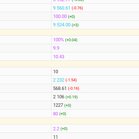
9 560.61
(-0.76)
100.00
(+0)
9 524.00
(+3)
100%
(+0.04)
9.9
10.43
10
2 232
(-1.54)
568.61
(-0.16)
2 106
(+0.19)
1227
(+0)
80
(+0)
2.2
(+0)
11