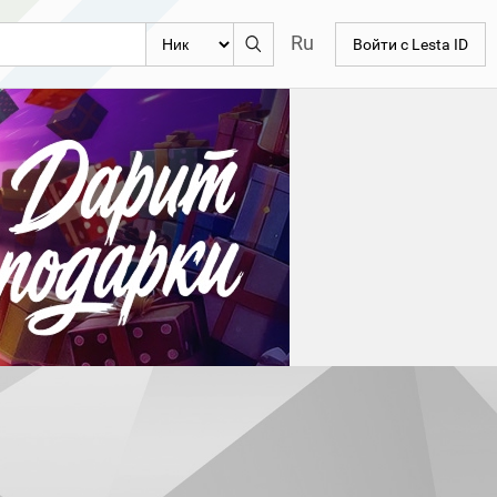
Ru
Войти с Lesta ID