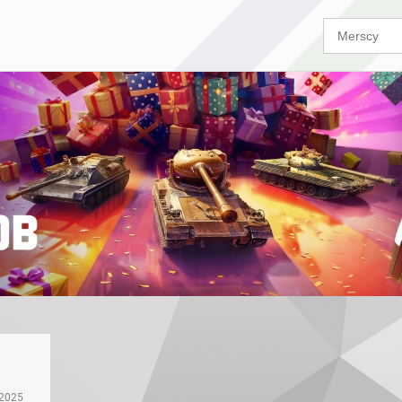
.2025