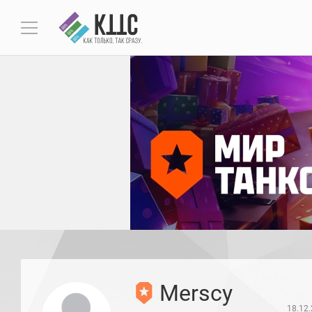
Отметки
на
стволах
Знаки
классности
Кланы
Топ
Топ по
танкам
Топ
1000
игроков
Международный
рейтинг
Merscy
Топ 1000
18.12