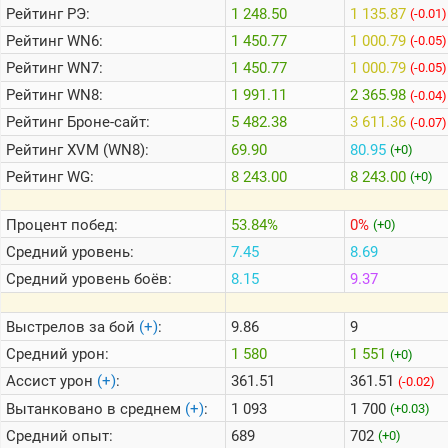
Рейтинг
РЭ:
1 248.50
1 135.87
(-0.01)
Рейтинг
WN6:
1 450.77
1 000.79
(-0.05)
Теlegram
Рейтинг
WN7:
1 450.77
1 000.79
(-0.05)
ВК
Рейтинг
WN8:
1 991.11
2 365.98
(-0.04)
Портал
Рейтинг
Броне-сайт:
5 482.38
3 611.36
(-0.07)
Мира
Танков
Рейтинг
XVM (WN8):
69.90
80.95
(+0)
Рейтинг
WG:
8 243.00
8 243.00
(+0)
Процент побед:
53.84%
0%
(+0)
Средний уровень:
7.45
8.69
Средний уровень боёв:
8.15
9.37
Выстрелов за бой
(+)
:
9.86
9
Средний урон:
1 580
1 551
(+0)
Ассист урон
(+)
:
361.51
361.51
(-0.02)
Вытанковано в среднем
(+)
:
1 093
1 700
(+0.03)
Средний опыт:
689
702
(+0)