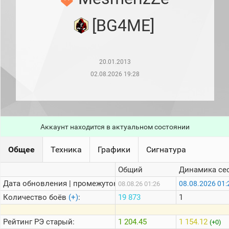
рейтинг
Топ 1000
[BG4ME]
игроков
(за
прошлый
месяц)
20.01.2013
Топ
игроков
02.08.2026 19:28
(за
последние
сессии)
Топ
1000
Аккаунт находится в актуальном состоянии
Кланы
Статистика
Общее
Техника
Графики
Сигнатура
стримеров
Общий
Динамика се
Дата обновления | промежуток:
Информация
08.08.2026 01:
08.08.26 01:26
Количество боёв
(+)
:
19 873
1
Онлайн
Цветовая
Рейтинг
РЭ старый:
1 204.45
1 154.12
(+0)
шкала