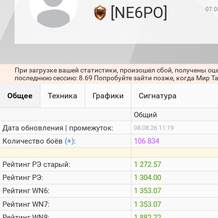
игроков
[NE6PO]
07.0
(за
прошлый
месяц)
Топ
игроков
(за
последние
При загрузке вашей статистики, произошел сбой, получены ош
сессии)
последнюю сессию: 8.69 Попробуйте зайти позже, когда Мир Т
Топ
Общее
Техника
Графики
Сигнатура
1000
Кланы
Общий
Статистика
стримеров
Дата обновления | промежуток:
08.08.26 11:19
Количество боёв
(+)
:
106 834
Информация
Рейтинг
РЭ старый:
1 272.57
Онлайн
Рейтинг
РЭ:
1 304.00
Цветовая
Рейтинг
WN6:
1 353.07
шкала
Рейтинг
WN7:
1 353.07
Рейтинг
WN8:
1 882.22