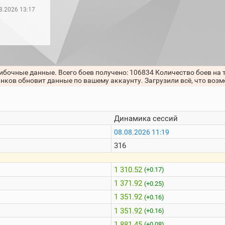
8.2026 13:17
ибочные данные. Всего боев получено: 106834 Количество боев на 
анков обновит данные по вашему аккаунту. Загрузили всё, что воз
Динамика сессий
08.08.2026 11:19
316
1 310.52
(+0.17)
1 371.92
(+0.25)
1 351.92
(+0.16)
1 351.92
(+0.16)
1 881.45
(+0.08)