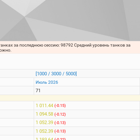
танках за последнюю сессию: 98792 Средний уровень танков за
можно.
[1000 / 3000 / 5000]
Июль 2026
71
1 011.44
(-0.15)
1 094.58
(-0.12)
1 052.39
(-0.13)
1 052.39
(-0.13)
1 193.64
(-0.22)