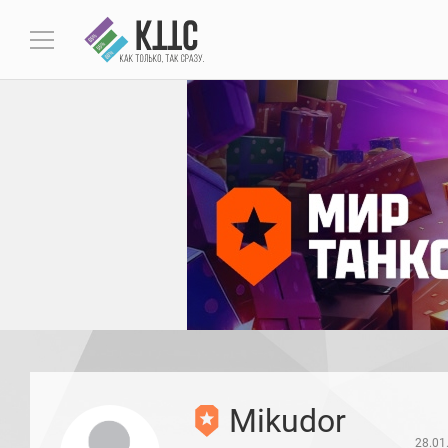
Отметки
на
стволах
Знаки
классности
Кланы
Топ
Топ по
танкам
Топ
1000
игроков
Международный
рейтинг
Mikudor
Топ 1000
28.01