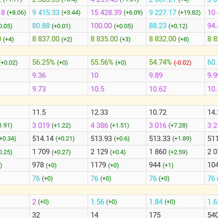
18
9 415.33
15 428.39
9 227.17
10 
(+8.06)
(+3.44)
(+6.09)
(+19.82)
80.88
100.00
88.23
94.
0.05)
(+0.01)
(+0.05)
(+0.12)
0
8 837.00
8 835.00
8 832.00
8 8
(+4)
(+2)
(+3)
(+8)
56.25%
55.56%
54.74%
60
(+0.02)
(+0)
(+0)
(-0.02)
9.36
10
9.89
9.9
9.73
10.5
10.62
10.
11.5
12.33
10.72
14.
3 019
4 386
3 016
3 
1.91)
(+1.22)
(+1.51)
(+7.28)
514.14
513.93
513.33
51
+0.34)
(+0.21)
(+0.6)
(+1.89)
1 709
2 129
1 860
2 
0.25)
(+0.27)
(+0.4)
(+2.59)
978
1179
944
10
)
(+0)
(+0)
(+1)
76
76
76
76
(+0)
(+0)
(+0)
2
1.56
1.84
1.
)
(+0)
(+0)
(+0)
32
14
175
54