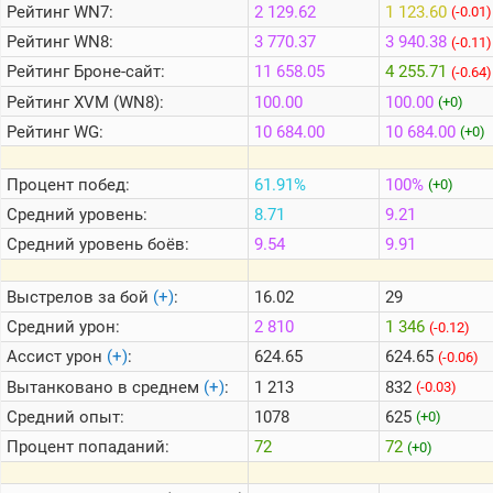
Рейтинг
WN7:
2 129.62
1 123.60
(-0.01)
Рейтинг
WN8:
3 770.37
3 940.38
(-0.11)
Теlegram
Рейтинг
Броне-сайт:
11 658.05
4 255.71
(-0.64)
ВК
Рейтинг
XVM (WN8):
100.00
100.00
(+0)
Портал
Рейтинг
WG:
10 684.00
10 684.00
(+0)
Мира
Танков
Процент побед:
61.91%
100%
(+0)
Средний уровень:
8.71
9.21
Средний уровень боёв:
9.54
9.91
Выстрелов за бой
(+)
:
16.02
29
Средний урон:
2 810
1 346
(-0.12)
Ассист урон
(+)
:
624.65
624.65
(-0.06)
Вытанковано в среднем
(+)
:
1 213
832
(-0.03)
Средний опыт:
1078
625
(+0)
Процент попаданий:
72
72
(+0)