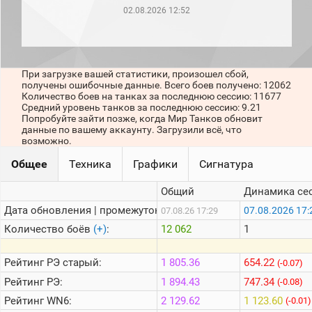
рейтинг
02.08.2026 12:52
Топ 1000
игроков
(за
прошлый
месяц)
При загрузке вашей статистики, произошел сбой,
получены ошибочные данные. Всего боев получено: 12062
Топ
Количество боев на танках за последнюю сессию: 11677
игроков
Средний уровень танков за последнюю сессию: 9.21
(за
Попробуйте зайти позже, когда Мир Танков обновит
последние
данные по вашему аккаунту. Загрузили всё, что
сессии)
возможно.
Топ
Общее
Техника
Графики
Сигнатура
1000
Кланы
Общий
Динамика се
Статистика
стримеров
Дата обновления | промежуток:
07.08.2026 17:
07.08.26 17:29
Количество боёв
(+)
:
12 062
1
Информация
Рейтинг
РЭ старый:
1 805.36
654.22
(-0.07)
Онлайн
Рейтинг
РЭ:
1 894.43
747.34
(-0.08)
Цветовая
Рейтинг
WN6:
2 129.62
1 123.60
(-0.01)
шкала