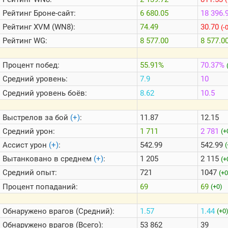
Теlegram
Рейтинг
Броне-сайт:
6 680.05
18 396.
ВК
Рейтинг
XVM (WN8):
74.49
30.70
(-
Портал
Рейтинг
WG:
8 577.00
8 577.0
Мира
Танков
Процент побед:
55.91%
70.37%
Средний уровень:
7.9
10
Средний уровень боёв:
8.62
10.5
Выстрелов за бой
(+)
:
11.87
12.15
Средний урон:
1 711
2 781
(+
Ассист урон
(+)
:
542.99
542.99
(
Вытанковано в среднем
(+)
:
1 205
2 115
(+
Средний опыт:
721
1047
(+0
Процент попаданий:
69
69
(+0)
Обнаружено врагов (Средний):
1.57
1.44
(+0
Обнаружено врагов (Всего):
53 862
39