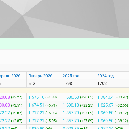
враль 2026
Январь 2026
2025 год
2024 год
5
512
1798
1702
20.08
1 576.10
1 636.50
1 784.04
(+3.27)
(+4.88)
(+20.65)
(+30.92)
80.00
1 674.51
1 698.18
1 825.67
(+3.51)
(+5.71)
(+22.25)
(+32.56)
72.27
1 717.21
1 857.79
1 969.50
(+2.87)
(+5.95)
(+27.89)
(+38.12)
72.27
1 717.21
1 857.79
1 969.50
(+2.87)
(+5.95)
(+27.89)
(+38.12)
30.22
2 880.90
3 023.85
3 277.14
(+4)
(+9)
(+39)
(+76)