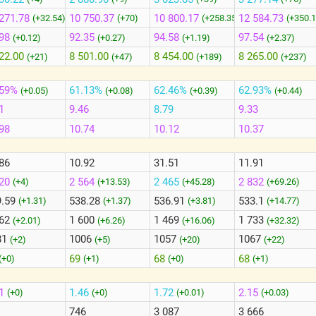
271.78
10 750.37
10 800.17
12 584.73
(+32.54)
(+70)
(+258.35)
(+350.1
98
92.35
94.58
97.54
(+0.12)
(+0.27)
(+1.19)
(+2.37)
22.00
8 501.00
8 454.00
8 265.00
(+21)
(+47)
(+189)
(+237)
.59%
61.13%
62.46%
62.93%
(+0.05)
(+0.08)
(+0.39)
(+0.44)
1
9.46
8.79
9.33
98
10.74
10.12
10.37
86
10.92
31.51
11.91
620
2 564
2 465
2 832
(+4)
(+13.53)
(+45.28)
(+69.26)
9.59
538.28
536.91
533.1
(+1.31)
(+1.37)
(+3.81)
(+14.77)
662
1 600
1 469
1 733
(+2.01)
(+6.26)
(+16.06)
(+32.32)
81
1006
1057
1067
(+2)
(+5)
(+20)
(+22)
69
68
68
(+0)
(+1)
(+0)
(+1)
01
1.46
1.72
2.15
(+0)
(+0)
(+0.01)
(+0.03)
1
746
3 087
3 666