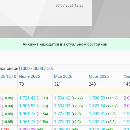
30.07.2026 12:20
Аккаунт находится в актуальном состоянии
ка сессий
[1000 / 3000 / 5000]
026 12:10
Июнь 2026
Май 2026
Март 2026
Фе
78
321
240
14
9
1 721.42
1 594.62
1 580.59
2 0
(+0.86)
(+1.09)
(+2.77)
(+1.92)
8
1 805.53
1 634.92
1 629.54
2 0
(+0.89)
(+1.19)
(+2.85)
(+2.07)
1
1 961.77
1 727.02
1 892.31
1 9
(+0.85)
(+1.54)
(+2.9)
(+3.2)
1
1 961.77
1 727.02
1 892.31
1 9
(+0.85)
(+1.54)
(+2.9)
(+3.2)
3 300.03
2 786.87
3 112.98
3 1
-1.28)
(+3)
(+5)
(+5)