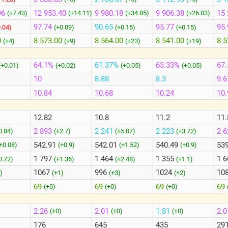
96
12 953.40
9 980.18
9 906.38
15 
(+7.43)
(+14.11)
(+34.85)
(+26.03)
97.74
90.65
95.77
95.
0.04)
(+0.09)
(+0.15)
(+0.15)
0
8 573.00
8 564.00
8 541.00
8 5
(+4)
(+9)
(+23)
(+19)
64.1%
61.37%
63.33%
67
(+0.01)
(+0.02)
(+0.05)
(+0.05)
10
8.88
8.3
9.6
10.84
10.68
10.24
10.
12.82
10.8
11.2
11.
2 893
2 241
2 223
2 
0.84)
(+2.7)
(+5.07)
(+3.72)
542.91
542.01
540.49
53
+0.08)
(+0.9)
(+1.52)
(+0.9)
1 797
1 464
1 355
1 
0.72)
(+1.36)
(+2.48)
(+1.1)
1067
996
1024
10
)
(+1)
(+3)
(+2)
69
69
69
69
(+0)
(+0)
(+0)
2.26
2.01
1.81
2.
)
(+0)
(+0)
(+0)
176
645
435
29