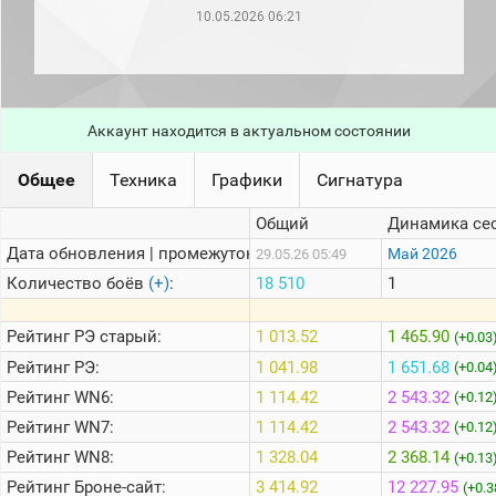
рейтинг
10.05.2026 06:21
Топ 1000
игроков
(за
прошлый
месяц)
Аккаунт находится в актуальном состоянии
Топ
игроков
(за
Общее
Техника
Графики
Сигнатура
последние
сессии)
Общий
Динамика се
Топ
Дата обновления | промежуток:
Май 2026
29.05.26 05:49
1000
Кланы
Количество боёв
(+)
:
18 510
1
Статистика
стримеров
Рейтинг
РЭ старый:
1 013.52
1 465.90
(+0.03
Рейтинг
РЭ:
1 041.98
1 651.68
(+0.04
Рейтинг
WN6:
1 114.42
2 543.32
Информация
(+0.12
Рейтинг
WN7:
1 114.42
2 543.32
(+0.12
Онлайн
Рейтинг
WN8:
1 328.04
2 368.14
(+0.13
Цветовая
Рейтинг
Броне-сайт:
3 414.92
12 227.95
шкала
(+0.3