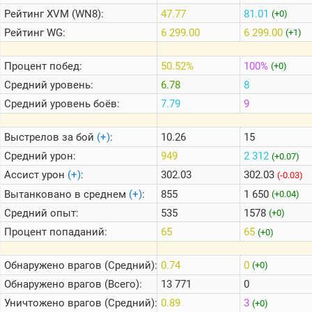
Рейтинг
XVM (WN8):
47.77
81.01
(+0)
Рейтинг
WG:
6 299.00
6 299.00
(+1)
Теlegram
ВК
Процент побед:
50.52%
100%
(+0)
Портал
Средний уровень:
6.78
8
Мира
Танков
Средний уровень боёв:
7.79
9
Выстрелов за бой
(+)
:
10.26
15
Средний урон:
949
2 312
(+0.07)
Ассист урон
(+)
:
302.03
302.03
(-0.03)
Вытанковано в среднем
(+)
:
855
1 650
(+0.04)
Средний опыт:
535
1578
(+0)
Процент попаданий:
65
65
(+0)
Обнаружено врагов (Средний):
0.74
0
(+0)
Обнаружено врагов (Всего):
13 771
0
Уничтожено врагов (Средний):
0.89
3
(+0)