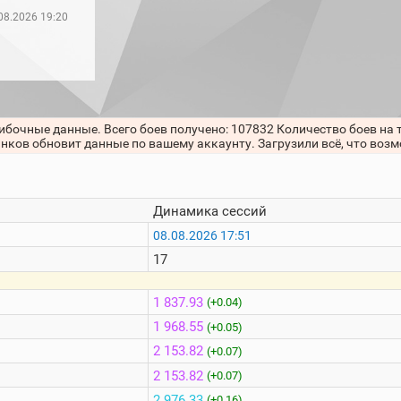
08.2026 19:20
ибочные данные. Всего боев получено: 107832 Количество боев на 
анков обновит данные по вашему аккаунту. Загрузили всё, что воз
Динамика сессий
08.08.2026 17:51
17
1 837.93
(+0.04)
1 968.55
(+0.05)
2 153.82
(+0.07)
2 153.82
(+0.07)
2 976.33
(+0.16)