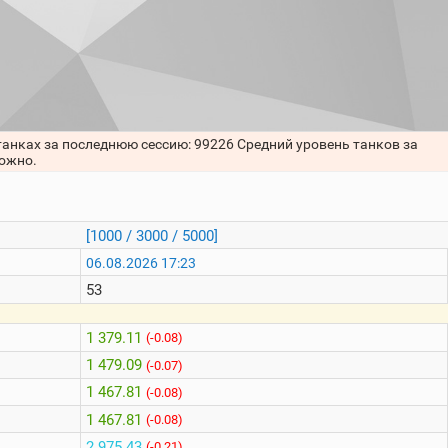
танках за последнюю сессию: 99226 Средний уровень танков за
можно.
[1000 / 3000 / 5000]
06.08.2026 17:23
53
1 379.11
(-0.08)
1 479.09
(-0.07)
1 467.81
(-0.08)
1 467.81
(-0.08)
2 975.43
(-0.21)