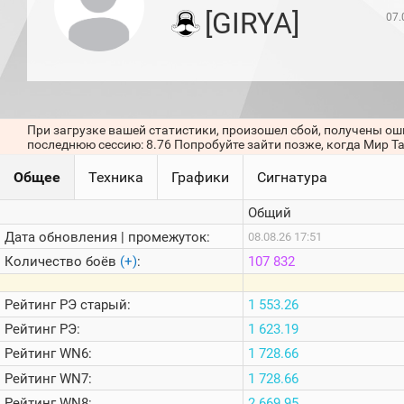
игроков
[GIRYA]
07.
(за
прошлый
месяц)
Топ
игроков
(за
последние
При загрузке вашей статистики, произошел сбой, получены ош
сессии)
последнюю сессию: 8.76 Попробуйте зайти позже, когда Мир Т
Топ
Общее
Техника
Графики
Сигнатура
1000
Кланы
Общий
Статистика
стримеров
Дата обновления | промежуток:
08.08.26 17:51
Количество боёв
(+)
:
107 832
Информация
Рейтинг
РЭ старый:
1 553.26
Онлайн
Рейтинг
РЭ:
1 623.19
Цветовая
Рейтинг
WN6:
1 728.66
шкала
Рейтинг
WN7:
1 728.66
Рейтинг
WN8:
2 669.95