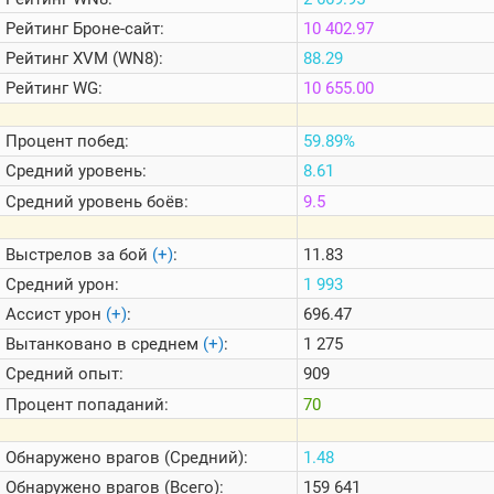
Теlegram
Рейтинг
Броне-сайт:
10 402.97
ВК
Рейтинг
XVM (WN8):
88.29
Портал
Рейтинг
WG:
10 655.00
Мира
Танков
Процент побед:
59.89%
Средний уровень:
8.61
Средний уровень боёв:
9.5
Выстрелов за бой
(+)
:
11.83
Средний урон:
1 993
Ассист урон
(+)
:
696.47
Вытанковано в среднем
(+)
:
1 275
Средний опыт:
909
Процент попаданий:
70
Обнаружено врагов (Средний):
1.48
Обнаружено врагов (Всего):
159 641