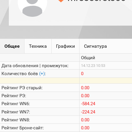
игроков
(за
прошлый
месяц)
Топ
игроков
(за
последние
сессии)
Общее
Техника
Графики
Сигнатура
Топ
Общий
1000
Кланы
Дата обновления | промежуток:
14.12.23 10:53
Статистика
Количество боёв
(+)
:
0
стримеров
Рейтинг
РЭ старый:
0.00
Информация
Рейтинг
РЭ:
0.00
Рейтинг
WN6:
-584.24
Онлайн
Рейтинг
WN7:
-224.24
Цветовая
шкала
Рейтинг
WN8:
0.00
Рейтинг
Броне-сайт:
0.00