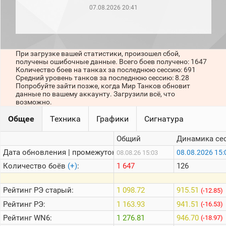
рейтинг
07.08.2026 20:41
Топ 1000
игроков
(за
прошлый
месяц)
При загрузке вашей статистики, произошел сбой,
получены ошибочные данные. Всего боев получено: 1647
Топ
Количество боев на танках за последнюю сессию: 691
игроков
Средний уровень танков за последнюю сессию: 8.28
(за
Попробуйте зайти позже, когда Мир Танков обновит
последние
данные по вашему аккаунту. Загрузили всё, что
сессии)
возможно.
Топ
Общее
Техника
Графики
Сигнатура
1000
Кланы
Общий
Динамика се
Статистика
стримеров
Дата обновления | промежуток:
08.08.2026 15:
08.08.26 15:03
Количество боёв
(+)
:
1 647
126
Информация
Рейтинг
РЭ старый:
1 098.72
915.51
(-12.85)
Онлайн
Рейтинг
РЭ:
1 163.93
941.51
(-16.53)
Цветовая
Рейтинг
WN6:
1 276.81
946.70
(-18.97)
шкала