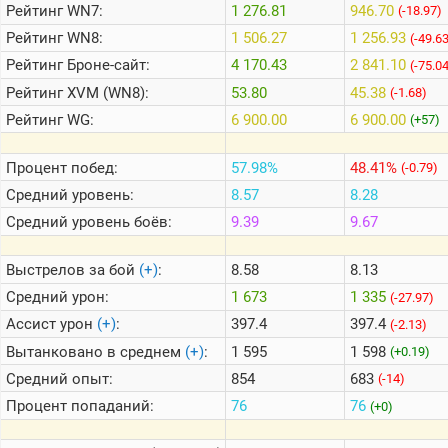
Рейтинг
WN7:
1 276.81
946.70
(-18.97)
Рейтинг
WN8:
1 506.27
1 256.93
(-49.6
Теlegram
Рейтинг
Броне-сайт:
4 170.43
2 841.10
(-75.0
ВК
Рейтинг
XVM (WN8):
53.80
45.38
(-1.68)
Портал
Рейтинг
WG:
6 900.00
6 900.00
(+57)
Мира
Танков
Процент побед:
57.98%
48.41%
(-0.79)
Средний уровень:
8.57
8.28
Средний уровень боёв:
9.39
9.67
Выстрелов за бой
(+)
:
8.58
8.13
Средний урон:
1 673
1 335
(-27.97)
Ассист урон
(+)
:
397.4
397.4
(-2.13)
Вытанковано в среднем
(+)
:
1 595
1 598
(+0.19)
Средний опыт:
854
683
(-14)
Процент попаданий:
76
76
(+0)