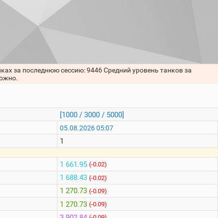
нках за последнюю сессию: 9446 Средний уровень танков за
можно.
[1000 / 3000 / 5000]
05.08.2026 05:07
1
1 661.95
(-0.02)
1 688.43
(-0.02)
1 270.73
(-0.09)
1 270.73
(-0.09)
3 902.84
(-0.09)