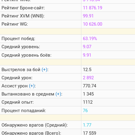
Теlegram
Рейтинг
Броне-сайт:
11 876.19
ВК
Рейтинг
XVM (WN8):
99.91
Портал
Рейтинг
WG:
10 626.00
Мира
Танков
Процент побед:
63.19%
Средний уровень:
9.07
Средний уровень боёв:
9.91
Выстрелов за бой
(+)
:
12.5
Средний урон:
2 892
Ассист урон
(+)
:
770.74
Вытанковано в среднем
(+)
:
1 345
Средний опыт:
1112
Процент попаданий:
76
Обнаружено врагов (Средний):
1.77
Обнаружено врагов (Всего):
17 559