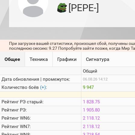
игроков
[PEPE-]
(за
прошлый
месяц)
Топ
игроков
(за
последние
При загрузке вашей статистики, произошел сбой, получены ош
сессии)
последнюю сессию: 9.27 Попробуйте зайти позже, когда Мир Т
Топ
Общее
Техника
Графики
Сигнатура
1000
Кланы
Общий
Статистика
стримеров
Дата обновления | промежуток:
06.08.26 14:12
Количество боёв
(+)
:
9 947
Информация
Рейтинг
РЭ старый:
1 828.75
Онлайн
Рейтинг
РЭ:
1 905.80
Цветовая
Рейтинг
WN6:
2 118.12
шкала
Рейтинг
WN7:
2 118.12
Рейтинг
WN8:
3 718.54