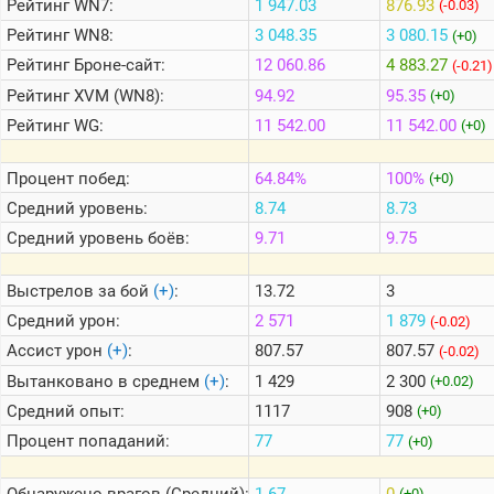
Рейтинг
WN7:
1 947.03
876.93
(-0.03)
Рейтинг
WN8:
3 048.35
3 080.15
(+0)
Теlegram
Рейтинг
Броне-сайт:
12 060.86
4 883.27
(-0.21)
ВК
Рейтинг
XVM (WN8):
94.92
95.35
(+0)
Рейтинг
WG:
11 542.00
11 542.00
Портал
(+0)
Мира
Танков
Процент побед:
64.84%
100%
(+0)
Средний уровень:
8.74
8.73
Средний уровень боёв:
9.71
9.75
Выстрелов за бой
(+)
:
13.72
3
Средний урон:
2 571
1 879
(-0.02)
Ассист урон
(+)
:
807.57
807.57
(-0.02)
Вытанковано в среднем
(+)
:
1 429
2 300
(+0.02)
Средний опыт:
1117
908
(+0)
Процент попаданий:
77
77
(+0)
Обнаружено врагов (Средний):
1.67
0
(+0)