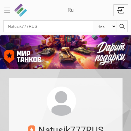
Ru
Отметки
на
стволах
Знаки
классности
Кланы
Топ
Топ по
танкам
Топ
1000
игроков
Международный
Natusik777RUS