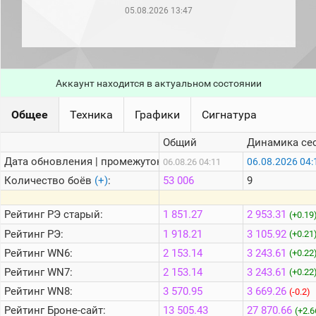
рейтинг
05.08.2026 13:47
Топ 1000
игроков
(за
прошлый
месяц)
Аккаунт находится в актуальном состоянии
Топ
игроков
(за
Общее
Техника
Графики
Сигнатура
последние
сессии)
Общий
Динамика се
Топ
Дата обновления | промежуток:
06.08.2026 04:
06.08.26 04:11
1000
Кланы
Количество боёв
(+)
:
53 006
9
Статистика
стримеров
Рейтинг
РЭ старый:
1 851.27
2 953.31
(+0.19
Рейтинг
РЭ:
1 918.21
3 105.92
(+0.21
Рейтинг
WN6:
2 153.14
3 243.61
Информация
(+0.22
Рейтинг
WN7:
2 153.14
3 243.61
(+0.22
Онлайн
Рейтинг
WN8:
3 570.95
3 669.26
(-0.2)
Цветовая
Рейтинг
Броне-сайт:
13 505.43
27 870.66
шкала
(+2.6