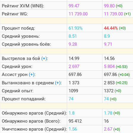
Рейтинг
XVM (WN8):
99.47
99.80
(+0)
Рейтинг
WG:
11 739.00
11 739.00
(+1)
Теlegram
ВК
Процент побед:
61.93%
44.44%
(+0)
Портал
Средний уровень:
8.51
8.9
Мира
Танков
Средний уровень боёв:
9.28
9.71
Выстрелов за бой
(+)
:
14.99
14.56
Средний урон:
2 697
5 804
(+0.53)
Ассист урон
(+)
:
697.86
697.86
(+0.04)
Вытанковано в среднем
(+)
:
1 373
2 853
(+0.25)
Средний опыт:
1099
1372
(+0)
Процент попаданий:
74
74
(+0)
Обнаружено врагов (Средний):
1.8
1.78
(+0)
Обнаружено врагов (Всего):
95 412
16
Уничтожено врагов (Средний):
1.56
2.67
(+0)