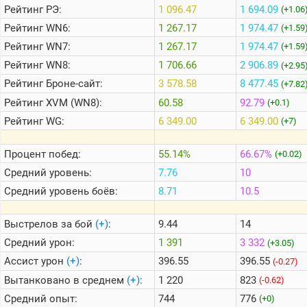
Рейтинг
РЭ:
1 096.47
1 694.09
(+1.06
Рейтинг
WN6:
1 267.17
1 974.47
(+1.59
Теlegram
Рейтинг
WN7:
1 267.17
1 974.47
(+1.59
ВК
Рейтинг
WN8:
1 706.66
2 906.89
(+2.95
Портал
Рейтинг
Броне-сайт:
3 578.58
8 477.45
(+7.82
Мира
Танков
Рейтинг
XVM (WN8):
60.58
92.79
(+0.1)
Рейтинг
WG:
6 349.00
6 349.00
(+7)
Процент побед:
55.14%
66.67%
(+0.02)
Средний уровень:
7.76
10
Средний уровень боёв:
8.71
10.5
Выстрелов за бой
(+)
:
9.44
14
Средний урон:
1 391
3 332
(+3.05)
Ассист урон
(+)
:
396.55
396.55
(-0.27)
Вытанковано в среднем
(+)
:
1 220
823
(-0.62)
Средний опыт:
744
776
(+0)