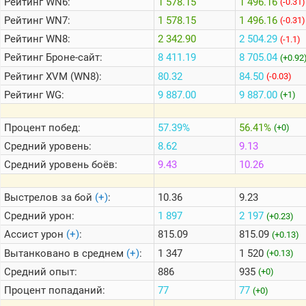
Рейтинг
WN6:
1 578.15
1 496.16
(-0.31)
Рейтинг
WN7:
1 578.15
1 496.16
(-0.31)
Теlegram
Рейтинг
WN8:
2 342.90
2 504.29
(-1.1)
ВК
Рейтинг
Броне-сайт:
8 411.19
8 705.04
(+0.92
Рейтинг
XVM (WN8):
80.32
84.50
(-0.03)
Портал
Мира
Рейтинг
WG:
9 887.00
9 887.00
(+1)
Танков
Процент побед:
57.39%
56.41%
(+0)
Средний уровень:
8.62
9.13
Средний уровень боёв:
9.43
10.26
Выстрелов за бой
(+)
:
10.36
9.23
Средний урон:
1 897
2 197
(+0.23)
Ассист урон
(+)
:
815.09
815.09
(+0.13)
Вытанковано в среднем
(+)
:
1 347
1 520
(+0.13)
Средний опыт:
886
935
(+0)
Процент попаданий:
77
77
(+0)