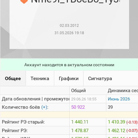
рейтинг
Топ 1000
игроков
(за
прошлый
02.03.2012
месяц)
31.05.2026 19:18
Топ
игроков
(за
последние
сессии)
Аккаунт находится в актуальном состоянии
Топ
1000
Кланы
Общее
Техника
Графики
Сигнатура
Статистика
Общий
Динамика се
стримеров
Дата обновления | промежуток:
Июнь 2026
29.06.26 18:55
Количество боёв
(+)
:
50 922
39
Информация
Онлайн
Рейтинг
РЭ старый:
1 440.11
1 410.39
(-0.13)
Рейтинг
РЭ:
1 478.87
1 462.12
Цветовая
(-0.07)
шкала