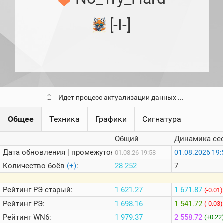
рейтинг
Топ 1000
[-I-]
игроков
(за
прошлый
месяц)
Топ
игроков
(за
последние
сессии)
Идет процесс актуализации данных ...
Топ
1000
Общее
Техника
Графики
Сигнатура
Кланы
Общий
Динамика се
Статистика
стримеров
Дата обновления | промежуток:
01.08.2026 19:
01.08.26 19:58
Количество боёв
(+)
:
28 252
7
Информация
Рейтинг
РЭ старый:
1 621.27
1 671.87
(-0.01)
Онлайн
Рейтинг
РЭ:
1 698.16
1 541.72
(-0.03)
Цветовая
Рейтинг
WN6:
1 979.37
2 558.72
(+0.22
шкала