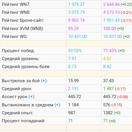
Рейтинг
WN7:
1 979.37
2 644.46
(+0.22
Рейтинг
WN8:
3 075.79
4 573.10
(-0.21)
Теlegram
Рейтинг
Броне-сайт:
9 902.74
7 991.43
(-0.17)
ВК
Рейтинг
XVM (WN8):
95.29
100.00
(+0)
Портал
Рейтинг
WG:
10 431.00
10 431.00
(+0)
Мира
Танков
Процент побед:
59.53%
71.43%
(+0)
Средний уровень:
7.91
4.57
Средний уровень боёв:
8.73
8.42
Выстрелов за бой
(+)
:
15.99
37.43
Средний урон:
2 191
1 487
(-0.17)
Ассист урон
(+)
:
445.72
445.72
(-0.08)
Вытанковано в среднем
(+)
:
1 184
576
(-0.15)
Средний опыт:
987
1382
(+0)
Процент попаданий:
71
71
(+0)