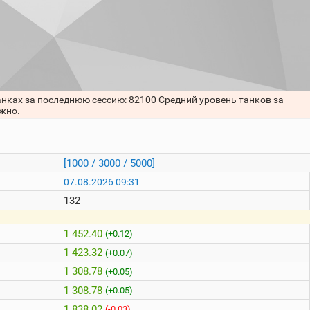
анках за последнюю сессию: 82100 Средний уровень танков за
ожно.
[1000 / 3000 / 5000]
07.08.2026 09:31
132
1 452.40
(+0.12)
1 423.32
(+0.07)
1 308.78
(+0.05)
1 308.78
(+0.05)
1 838.02
(-0.03)