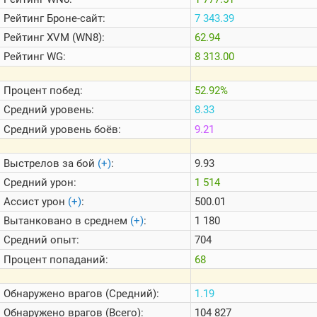
Теlegram
Рейтинг
Броне-сайт:
7 343.39
ВК
Рейтинг
XVM (WN8):
62.94
Портал
Рейтинг
WG:
8 313.00
Мира
Танков
Процент побед:
52.92%
Средний уровень:
8.33
Средний уровень боёв:
9.21
Выстрелов за бой
(+)
:
9.93
Средний урон:
1 514
Ассист урон
(+)
:
500.01
Вытанковано в среднем
(+)
:
1 180
Средний опыт:
704
Процент попаданий:
68
Обнаружено врагов (Средний):
1.19
Обнаружено врагов (Всего):
104 827