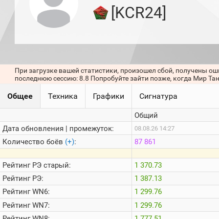
игроков
[KCR24]
(за
прошлый
месяц)
Топ
игроков
(за
последние
При загрузке вашей статистики, произошел сбой, получены ош
сессии)
последнюю сессию: 8.8 Попробуйте зайти позже, когда Мир Та
Топ
Общее
Техника
Графики
Сигнатура
1000
Кланы
Общий
Статистика
стримеров
Дата обновления | промежуток:
08.08.26 14:27
Количество боёв
(+)
:
87 861
Информация
Рейтинг
РЭ старый:
1 370.73
Онлайн
Рейтинг
РЭ:
1 387.13
Цветовая
Рейтинг
WN6:
1 299.76
шкала
Рейтинг
WN7:
1 299.76
Рейтинг
WN8:
1 777.51