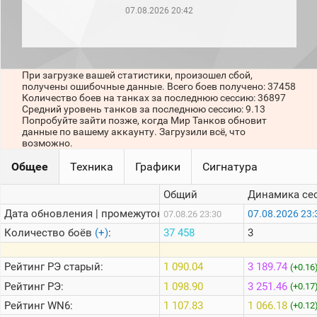
рейтинг
07.08.2026 20:42
Топ 1000
игроков
(за
прошлый
месяц)
При загрузке вашей статистики, произошел сбой,
получены ошибочные данные. Всего боев получено: 37458
Топ
Количество боев на танках за последнюю сессию: 36897
игроков
Средний уровень танков за последнюю сессию: 9.13
(за
Попробуйте зайти позже, когда Мир Танков обновит
последние
данные по вашему аккаунту. Загрузили всё, что
сессии)
возможно.
Топ
Общее
Техника
Графики
Сигнатура
1000
Кланы
Общий
Динамика се
Статистика
стримеров
Дата обновления | промежуток:
07.08.2026 23:
07.08.26 23:30
Количество боёв
(+)
:
37 458
3
Информация
Рейтинг
РЭ старый:
1 090.04
3 189.74
(+0.16
Онлайн
Рейтинг
РЭ:
1 098.90
3 251.46
(+0.17
Цветовая
Рейтинг
WN6:
1 107.83
1 066.18
(+0.12
шкала