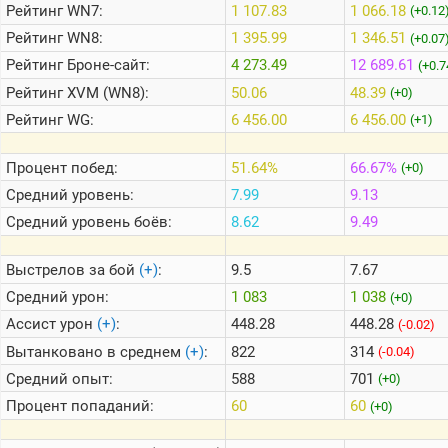
Рейтинг
WN7:
1 107.83
1 066.18
(+0.12
Рейтинг
WN8:
1 395.99
1 346.51
(+0.07
Теlegram
Рейтинг
Броне-сайт:
4 273.49
12 689.61
(+0.7
ВК
Рейтинг
XVM (WN8):
50.06
48.39
(+0)
Портал
Рейтинг
WG:
6 456.00
6 456.00
(+1)
Мира
Танков
Процент побед:
51.64%
66.67%
(+0)
Средний уровень:
7.99
9.13
Средний уровень боёв:
8.62
9.49
Выстрелов за бой
(+)
:
9.5
7.67
Средний урон:
1 083
1 038
(+0)
Ассист урон
(+)
:
448.28
448.28
(-0.02)
Вытанковано в среднем
(+)
:
822
314
(-0.04)
Средний опыт:
588
701
(+0)
Процент попаданий:
60
60
(+0)