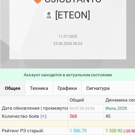
рейтинг
Топ 1000
[ETEON]
игроков
(за
прошлый
месяц)
11.07.2025
Топ
игроков
25.06.2026 08:23
(за
последние
сессии)
Топ
1000
Аккаунт находится в актуальном состоянии
Кланы
Статистика
Общее
Техника
Графики
Сигнатура
стримеров
Общий
Динамика се
Дата обновления | промежуток:
Информация
Июль 2026
04.07.26 04:54
Количество боёв
(+)
:
568
45
Онлайн
Цветовая
Рейтинг
РЭ старый:
1 586.79
1 320.92
(-20.5
шкала