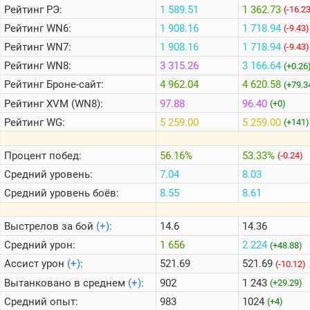
Рейтинг
РЭ:
1 589.51
1 362.73
(-16.2
Рейтинг
WN6:
1 908.16
1 718.94
(-9.43)
Теlegram
Рейтинг
WN7:
1 908.16
1 718.94
(-9.43)
ВК
Рейтинг
WN8:
3 315.26
3 166.64
(+0.26
Портал
Рейтинг
Броне-сайт:
4 962.04
4 620.58
(+79.3
Мира
Танков
Рейтинг
XVM (WN8):
97.88
96.40
(+0)
Рейтинг
WG:
5 259.00
5 259.00
(+141)
Процент побед:
56.16%
53.33%
(-0.24)
Средний уровень:
7.04
8.03
Средний уровень боёв:
8.55
8.61
Выстрелов за бой
(+)
:
14.6
14.36
Средний урон:
1 656
2 224
(+48.88)
Ассист урон
(+)
:
521.69
521.69
(-10.12)
Вытанковано в среднем
(+)
:
902
1 243
(+29.29)
Средний опыт:
983
1024
(+4)