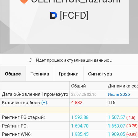
рейтинг
Топ 1000
[FCFD]
игроков
(за
прошлый
месяц)
Топ
игроков
(за
последние
сессии)
Идет процесс актуализации данных ...
Топ
1000
Общее
Техника
Графики
Сигнатура
Кланы
Общий
Динамика се
Статистика
стримеров
Дата обновления | промежуток:
Июль 2026
22.07.26 02:16
Количество боёв
(+)
:
4 832
115
Информация
Рейтинг
РЭ старый:
1 592.88
1 507.57
(-1.6)
Онлайн
Рейтинг
РЭ:
1 694.70
1 653.07
(-0.75)
Цветовая
Рейтинг
WN6:
1 985.45
1 909.05
(-0.83)
шкала