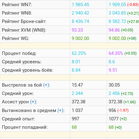
Рейтинг
WN7:
1 985.45
1 909.05
(-0.83)
Рейтинг
WN8:
2 940.42
3 043.85
(+3.21
Теlegram
Рейтинг
Броне-сайт:
8 436.74
8 582.72
(+27.8
ВК
Рейтинг
XVM (WN8):
93.33
94.86
(+0.05)
Портал
Рейтинг
WG:
9 002.00
9 002.00
(+38)
Мира
Танков
Процент побед:
62.25%
64.35%
(+0.05)
Средний уровень:
8.01
8.6
Средний уровень боёв:
8.84
9.51
Выстрелов за бой
(+)
:
15.47
30.05
Средний урон:
2 344
2 456
(+2.73)
Ассист урон
(+)
:
372.38
372.38
(+1.66)
Вытанковано в среднем
(+)
:
1 037
956
(-1.97)
Средний опыт:
997
1077
(+2)
Процент попаданий:
68
68
(+0)