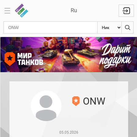
Ru
Отметки
на
стволах
Знаки
классности
Кланы
Топ
ONW
Топ по
танкам
Топ
1000
игроков
Международный
05.05.2026