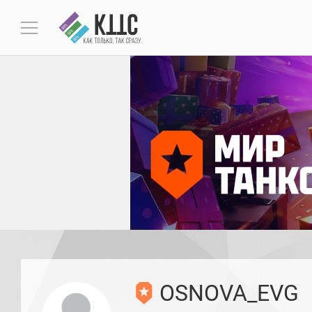
Отметки
на
стволах
Знаки
классности
Кланы
Топ
Топ по
танкам
Топ
1000
игроков
Международный
рейтинг
OSNOVA_EVG
Топ 1000