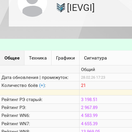
игроков
[IEVGI]
(за
прошлый
месяц)
Топ
игроков
(за
последние
сессии)
Топ
Общее
Техника
Графики
Сигнатура
1000
Кланы
Общий
Статистика
стримеров
Дата обновления | промежуток:
28.02.26 17:23
Количество боёв
(+)
:
21
Информация
Рейтинг
РЭ старый:
3 198.51
Онлайн
Рейтинг
РЭ:
2 967.89
Цветовая
Рейтинг
WN6:
4 583.99
шкала
Рейтинг
WN7:
4 655.39
Рейтинг
WN8:
13 969.05