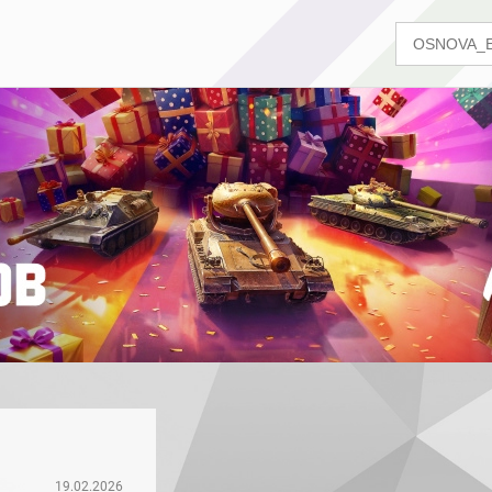
19.02.2026