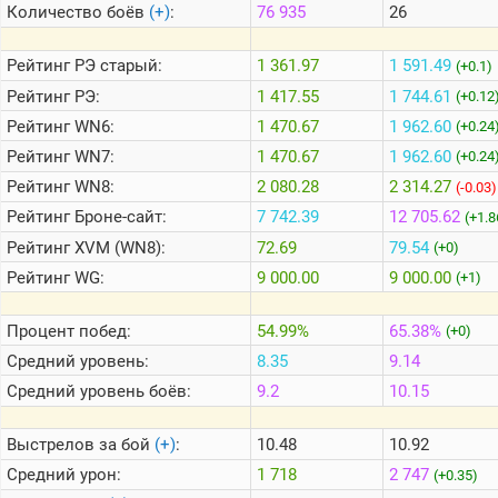
Количество боёв
(+)
:
76 935
26
Теlegram
Рейтинг
РЭ старый:
1 361.97
1 591.49
(+0.1)
ВК
Рейтинг
РЭ:
1 417.55
1 744.61
(+0.12
Рейтинг
WN6:
1 470.67
1 962.60
Портал
(+0.24
Мира
Рейтинг
WN7:
1 470.67
1 962.60
(+0.24
Танков
Рейтинг
WN8:
2 080.28
2 314.27
(-0.03)
Рейтинг
Броне-сайт:
7 742.39
12 705.62
(+1.8
Рейтинг
XVM (WN8):
72.69
79.54
(+0)
Рейтинг
WG:
9 000.00
9 000.00
(+1)
Процент побед:
54.99%
65.38%
(+0)
Средний уровень:
8.35
9.14
Средний уровень боёв:
9.2
10.15
Выстрелов за бой
(+)
:
10.48
10.92
Средний урон:
1 718
2 747
(+0.35)