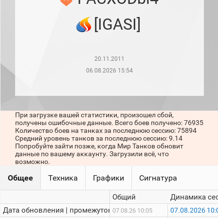
рейтинг
Топ 1000
[IGASI]
игроков
(за
прошлый
месяц)
20.11.2011
Топ
игроков
06.08.2026 15:54
(за
последние
сессии)
Топ
При загрузке вашей статистики, произошел сбой,
1000
получены ошибочные данные. Всего боев получено: 76935
Кланы
Количество боев на танках за последнюю сессию: 75894
Статистика
Средний уровень танков за последнюю сессию: 9.14
стримеров
Попробуйте зайти позже, когда Мир Танков обновит
данные по вашему аккаунту. Загрузили всё, что
возможно.
Информация
Общее
Техника
Графики
Сигнатура
Онлайн
Общий
Динамика се
Цветовая
Дата обновления | промежуток:
07.08.2026 10:
07.08.26 10:05
шкала