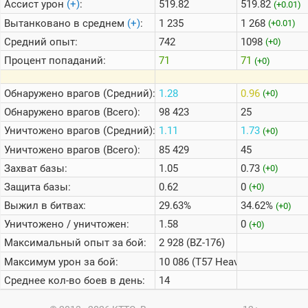
Ассист урон
(+)
:
519.82
519.82
(+0.01)
Вытанковано в среднем
(+)
:
1 235
1 268
(+0.01)
Средний опыт:
742
1098
(+0)
Процент попаданий:
71
71
(+0)
Обнаружено врагов (Средний):
1.28
0.96
(+0)
Обнаружено врагов (Всего):
98 423
25
Уничтожено врагов (Средний):
1.11
1.73
(+0)
Уничтожено врагов (Всего):
85 429
45
Захват базы:
1.05
0.73
(+0)
Защита базы:
0.62
0
(+0)
Выжил в битвах:
29.63%
34.62%
(+0)
Уничтожено / уничтожен:
1.58
0
(+0)
Максимальный опыт за бой:
2 928 (BZ-176)
Максимум урон за бой:
10 086 (T57 Heavy Tank)
Среднее кол-во боев в день:
14