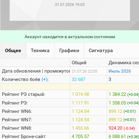
рейтинг
31.07.2026 19:05
Топ 1000
игроков
(за
прошлый
месяц)
Аккаунт находится в актуальном состоянии
Топ
игроков
(за
Общее
Техника
Графики
Сигнатура
последние
сессии)
Общий
Динамика се
Топ
Дата обновления | промежуток:
Июль 2026
21.07.26 22:05
1000
Кланы
Количество боёв
(+)
:
32 687
3
Статистика
стримеров
Рейтинг
РЭ старый:
1 074.98
1 384.22
(+0.04
Рейтинг
РЭ:
1 117.91
1 358.05
(+0.04
Рейтинг
WN6:
1 124.54
899.12
Информация
(+0.01)
Рейтинг
WN7:
1 124.54
899.12
(+0.01)
Онлайн
Рейтинг
WN8:
1 455.66
924.20
(-0.34)
Цветовая
Рейтинг
Броне-сайт:
4 705.57
6 088.61
шкала
(+0.36