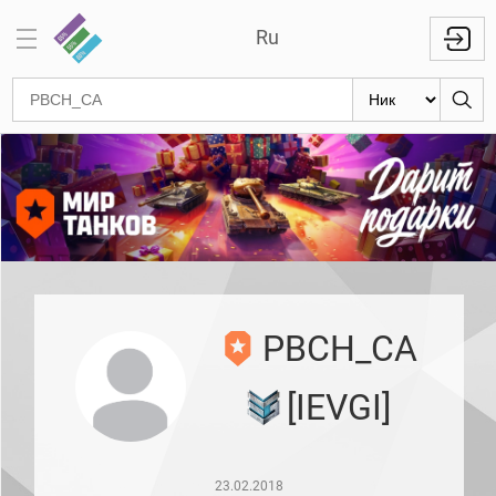
Ru
Отметки
на
стволах
Знаки
классности
Кланы
Топ
PBCH_CA
Топ по
танкам
[IEVGI]
Топ
1000
игроков
Международный
23.02.2018