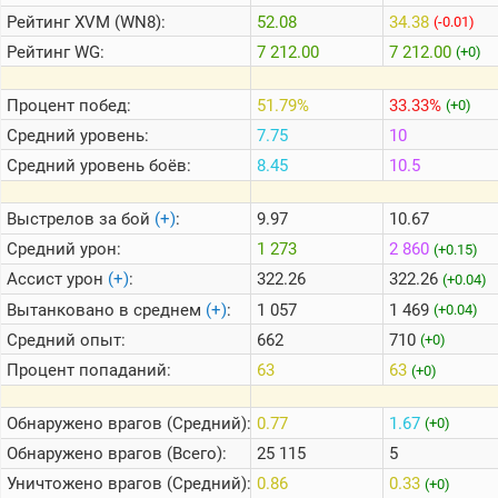
Рейтинг
XVM (WN8):
52.08
34.38
(-0.01)
Рейтинг
WG:
7 212.00
7 212.00
(+0)
Теlegram
ВК
Процент побед:
51.79%
33.33%
(+0)
Портал
Средний уровень:
7.75
10
Мира
Танков
Средний уровень боёв:
8.45
10.5
Выстрелов за бой
(+)
:
9.97
10.67
Средний урон:
1 273
2 860
(+0.15)
Ассист урон
(+)
:
322.26
322.26
(+0.04)
Вытанковано в среднем
(+)
:
1 057
1 469
(+0.04)
Средний опыт:
662
710
(+0)
Процент попаданий:
63
63
(+0)
Обнаружено врагов (Средний):
0.77
1.67
(+0)
Обнаружено врагов (Всего):
25 115
5
Уничтожено врагов (Средний):
0.86
0.33
(+0)