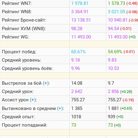
Рейтинг
WN7:
1 978.81
1 578.73
(-0.48)
Рейтинг
WN8:
3 364.91
3 021.05
(-0.98)
Теlegram
Рейтинг
Броне-сайт:
13 138.51
10 940.81
(-0.9
ВК
Рейтинг
XVM (WN8):
98.28
94.54
(-0.01)
Портал
Рейтинг
WG:
11 493.00
11 493.00
(+0)
Мира
Танков
Процент побед:
60.61%
54.69%
(-0.01)
Средний уровень:
9.18
9.83
Средний уровень боёв:
9.96
10.53
Выстрелов за бой
(+)
:
14.08
9.7
Средний урон:
2 642
2 856
(+0.28)
Ассист урон
(+)
:
755.27
755.27
(-0.19)
Вытанковано в среднем
(+)
:
1 385
1 881
(+0.65)
Средний опыт:
1018
939
(+0)
Процент попаданий:
73
73
(+0)