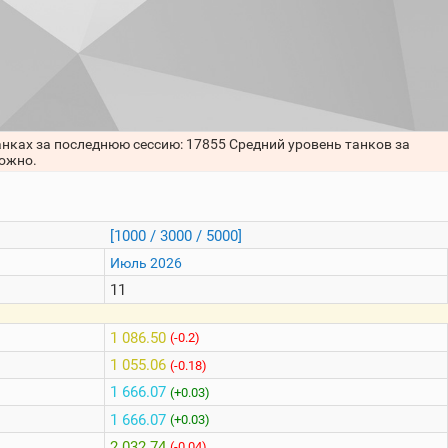
анках за последнюю сессию: 17855 Средний уровень танков за
можно.
[1000 / 3000 / 5000]
Июль 2026
11
1 086.50
(-0.2)
1 055.06
(-0.18)
1 666.07
(+0.03)
1 666.07
(+0.03)
2 032.74
(-0.04)