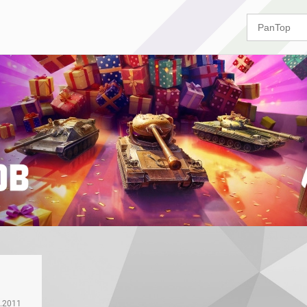
.2011