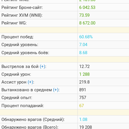
Теlegram
Рейтинг
Броне-сайт:
6 042.53
ВК
Рейтинг
XVM (WN8):
73.59
Портал
Рейтинг
WG:
8 672.00
Мира
Танков
Процент побед:
60.68%
Средний уровень:
7.04
Средний уровень боёв:
8.68
Выстрелов за бой
(+)
:
12.72
Средний урон:
1 288
Ассист урон
(+)
:
219.8
Вытанковано в среднем
(+)
:
891
Средний опыт:
757
Процент попаданий:
67
Обнаружено врагов (Средний):
1.08
Обнаружено врагов (Всего):
19 208