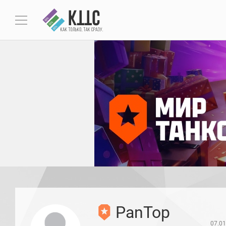
Отметки
на
стволах
Знаки
классности
Кланы
Топ
Топ по
танкам
Топ
1000
игроков
Международный
рейтинг
PanTop
Топ 1000
07.01