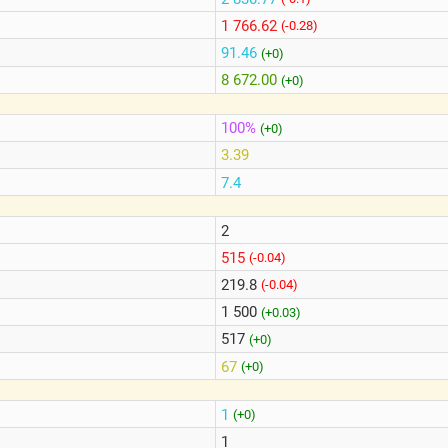
1 766.62
(-0.28)
91.46
(+0)
8 672.00
(+0)
100%
(+0)
3.39
7.4
2
515
(-0.04)
219.8
(-0.04)
1 500
(+0.03)
517
(+0)
67
(+0)
1
(+0)
1