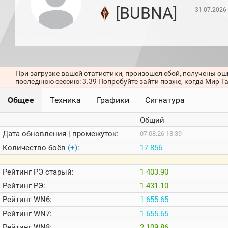
игроков
[BUBNA]
31.07.2026
(за
прошлый
месяц)
Топ
игроков
(за
последние
При загрузке вашей статистики, произошел сбой, получены ош
сессии)
последнюю сессию: 3.39 Попробуйте зайти позже, когда Мир Т
Топ
Общее
Техника
Графики
Сигнатура
1000
Кланы
Общий
Статистика
стримеров
Дата обновления | промежуток:
07.08.26 18:39
Количество боёв
(+)
:
17 856
Информация
Рейтинг
РЭ старый:
1 403.90
Онлайн
Рейтинг
РЭ:
1 431.10
Цветовая
Рейтинг
WN6:
1 655.65
шкала
Рейтинг
WN7:
1 655.65
Рейтинг
WN8:
2 109.86