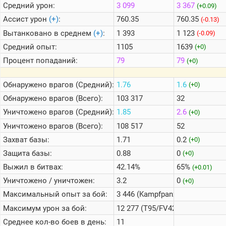
Средний урон:
3 099
3 367
(+0.09)
Ассист урон
(+)
:
760.35
760.35
(-0.13)
Вытанковано в среднем
(+)
:
1 393
1 123
(-0.09)
Средний опыт:
1105
1639
(+0)
Процент попаданий:
79
79
(+0)
Обнаружено врагов (Средний):
1.76
1.6
(+0)
Обнаружено врагов (Всего):
103 317
32
Уничтожено врагов (Средний):
1.85
2.6
(+0)
Уничтожено врагов (Всего):
108 517
52
Захват базы:
1.71
0.2
(+0)
Защита базы:
0.88
0
(+0)
Выжил в битвах:
42.14%
65%
(+0.01)
Уничтожено / уничтожен:
3.2
0
(+0)
Максимальный опыт за бой:
3 446 (Kampfpanzer 07 RH)
Максимум урон за бой:
12 277 (T95/FV4201 Chieftain)
Среднее кол-во боев в день:
11