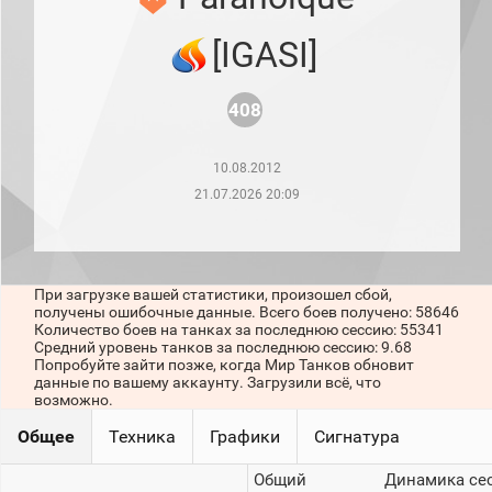
рейтинг
Топ 1000
[IGASI]
игроков
(за
прошлый
месяц)
408
Топ
игроков
10.08.2012
(за
последние
21.07.2026 20:09
сессии)
Топ
1000
Кланы
При загрузке вашей статистики, произошел сбой,
Статистика
получены ошибочные данные. Всего боев получено: 58646
стримеров
Количество боев на танках за последнюю сессию: 55341
Средний уровень танков за последнюю сессию: 9.68
Попробуйте зайти позже, когда Мир Танков обновит
данные по вашему аккаунту. Загрузили всё, что
Информация
возможно.
Онлайн
Общее
Техника
Графики
Сигнатура
Цветовая
Общий
Динамика се
шкала