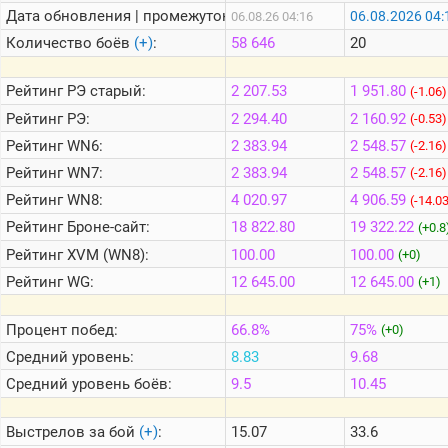
Дата обновления | промежуток:
06.08.2026 04:
06.08.26 04:16
Количество боёв
(+)
:
58 646
20
Теlegram
ВК
Рейтинг
РЭ старый:
2 207.53
1 951.80
(-1.06)
Портал
Рейтинг
РЭ:
2 294.40
2 160.92
(-0.53)
Мира
Рейтинг
WN6:
2 383.94
2 548.57
Танков
(-2.16)
Рейтинг
WN7:
2 383.94
2 548.57
(-2.16)
Рейтинг
WN8:
4 020.97
4 906.59
(-14.0
Рейтинг
Броне-сайт:
18 822.80
19 322.22
(+0.8
Рейтинг
XVM (WN8):
100.00
100.00
(+0)
Рейтинг
WG:
12 645.00
12 645.00
(+1)
Процент побед:
66.8%
75%
(+0)
Средний уровень:
8.83
9.68
Средний уровень боёв:
9.5
10.45
Выстрелов за бой
(+)
:
15.07
33.6