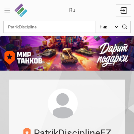
Ru
Отметки
на
стволах
Знаки
классности
Кланы
Топ
Топ по
танкам
Топ
1000
игроков
Международный
PatrikDisciplineEZ