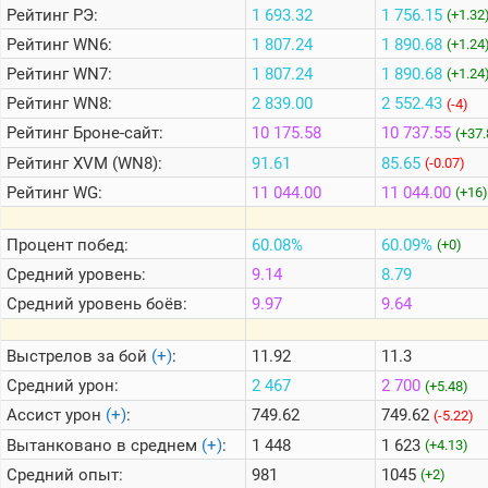
Рейтинг
РЭ:
1 693.32
1 756.15
(+1.32
Рейтинг
WN6:
1 807.24
1 890.68
(+1.24
Теlegram
Рейтинг
WN7:
1 807.24
1 890.68
(+1.24
ВК
Рейтинг
WN8:
2 839.00
2 552.43
(-4)
Портал
Рейтинг
Броне-сайт:
10 175.58
10 737.55
(+37.
Мира
Танков
Рейтинг
XVM (WN8):
91.61
85.65
(-0.07)
Рейтинг
WG:
11 044.00
11 044.00
(+16)
Процент побед:
60.08%
60.09%
(+0)
Средний уровень:
9.14
8.79
Средний уровень боёв:
9.97
9.64
Выстрелов за бой
(+)
:
11.92
11.3
Средний урон:
2 467
2 700
(+5.48)
Ассист урон
(+)
:
749.62
749.62
(-5.22)
Вытанковано в среднем
(+)
:
1 448
1 623
(+4.13)
Средний опыт:
981
1045
(+2)