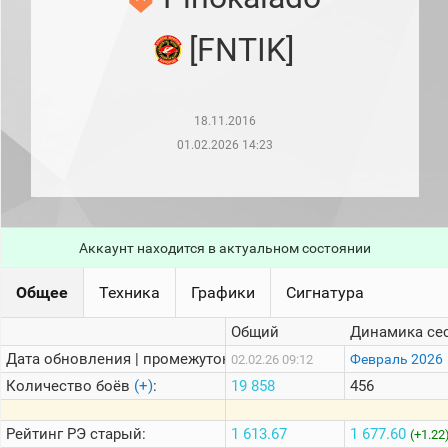
рейтинг
Топ 1000
[FNTIK]
игроков
(за
прошлый
месяц)
18.11.2016
Топ
игроков
01.02.2026 14:23
(за
последние
сессии)
Топ
1000
Аккаунт находится в актуальном состоянии
Кланы
Статистика
Общее
Техника
Графики
Сигнатура
стримеров
Общий
Динамика се
Дата обновления | промежуток:
Информация
Февраль 2026
02.02.26 09:12
Количество боёв
(+)
:
19 858
456
Онлайн
Цветовая
Рейтинг
РЭ старый:
1 613.67
1 677.60
(+1.22
шкала