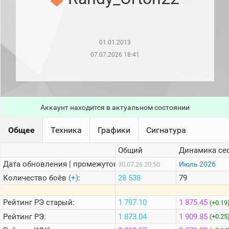
рейтинг
Топ 1000
игроков
(за
прошлый
01.01.2013
месяц)
07.07.2026 18:41
Топ
игроков
(за
последние
сессии)
Аккаунт находится в актуальном состоянии
Топ
1000
Кланы
Общее
Техника
Графики
Сигнатура
Статистика
Общий
Динамика се
стримеров
Дата обновления | промежуток:
Июль 2026
30.07.26 20:50
Количество боёв
(+)
:
28 538
79
Информация
Онлайн
Рейтинг
РЭ старый:
1 797.10
1 875.45
(+0.19
Рейтинг
РЭ:
1 873.04
1 909.85
Цветовая
(+0.25
шкала