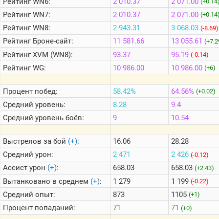
Рейтинг
WN6:
2 010.37
2 071.00
(+0.14
Рейтинг
WN7:
2 010.37
2 071.00
(+0.14
Теlegram
Рейтинг
WN8:
2 943.31
3 068.03
(-8.69)
ВК
Рейтинг
Броне-сайт:
11 581.66
13 055.61
(+7.2
Рейтинг
XVM (WN8):
93.37
95.19
(-0.14)
Портал
Мира
Рейтинг
WG:
10 986.00
10 986.00
(+6)
Танков
Процент побед:
58.42%
64.56%
(+0.02)
Средний уровень:
8.28
9.4
Средний уровень боёв:
9
10.54
Выстрелов за бой
(+)
:
16.06
28.28
Средний урон:
2 471
2 426
(-0.12)
Ассист урон
(+)
:
658.03
658.03
(+2.43)
Вытанковано в среднем
(+)
:
1 279
1 199
(-0.22)
Средний опыт:
873
1105
(+1)
Процент попаданий:
71
71
(+0)