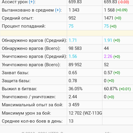
Ассист урон
(+)
:
659.83
659.83
(-0.03)
Вытанковано в среднем
(+)
:
1 343
1 568
(+0.09)
Средний опыт:
952
1471
(+0)
Процент попаданий:
75
75
(+0)
Обнаружено врагов (Средний):
1.71
1.91
(+0)
Обнаружено врагов (Всего):
98 583
44
Уничтожено врагов (Средний):
1.56
2.26
(+0)
Уничтожено врагов (Всего):
89 952
52
Захват базы:
0.65
0.57
(+0)
Защита базы:
0.78
0
(+0)
Выжил в битвах:
36.05%
60.87%
(+0.01)
Уничтожено / уничтожен:
2.44
0
(+0)
Максимальный опыт за бой:
3 459
Максимум урон за бой:
12 702 (WZ-113G FT)
Среднее кол-во боев в день:
13