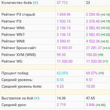
Количество боёв
(+)
:
57 712
23
Теlegram
Рейтинг
РЭ старый:
1 854.96
2 204.36
(+0.16
ВК
Рейтинг
РЭ:
1 932.15
2 378.45
(+0.19
Рейтинг
WN6:
2 136.15
2 582.43
Портал
(+0.22
Мира
Рейтинг
WN7:
2 136.15
2 582.43
(+0.22
Танков
Рейтинг
WN8:
3 590.41
4 522.36
(+0.3)
Рейтинг
Броне-сайт:
13 593.01
21 281.37
(+3.3
Рейтинг
XVM (WN8):
99.55
100.00
(+0)
Рейтинг
WG:
11 520.00
11 520.00
(+1)
Процент побед:
62.05%
69.57%
(+0)
Средний уровень:
8.55
9.51
Средний уровень боёв:
9.25
10.05
Выстрелов за бой
(+)
:
14.36
47.65
Средний урон:
2 719
3 846
(+0.45)