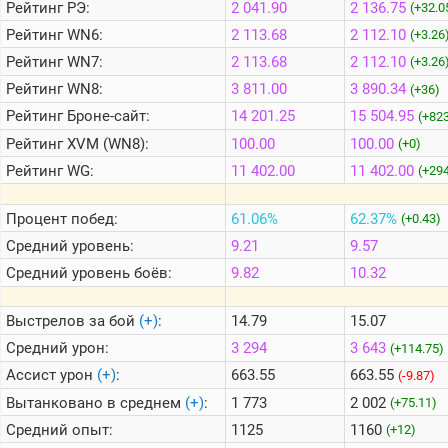
Рейтинг
РЭ:
2 041.90
2 136.75
(+32.0
Рейтинг
WN6:
2 113.68
2 112.10
(+3.26
Теlegram
Рейтинг
WN7:
2 113.68
2 112.10
(+3.26
ВК
Рейтинг
WN8:
3 811.00
3 890.34
(+36)
Портал
Рейтинг
Броне-сайт:
14 201.25
15 504.95
(+823
Мира
Рейтинг
XVM (WN8):
100.00
100.00
(+0)
Танков
Рейтинг
WG:
11 402.00
11 402.00
(+29
Процент побед:
61.06%
62.37%
(+0.43)
Средний уровень:
9.21
9.57
Средний уровень боёв:
9.82
10.32
Выстрелов за бой
(+)
:
14.79
15.07
Средний урон:
3 294
3 643
(+114.75)
Ассист урон
(+)
:
663.55
663.55
(-9.87)
Вытанковано в среднем
(+)
:
1 773
2 002
(+75.11)
Средний опыт:
1125
1160
(+12)