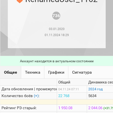
рейтинг
Топ 1000
игроков
736
(за
прошлый
месяц)
03.01.2020
Топ
01.11.2024 18:29
игроков
(за
последние
сессии)
Топ
1000
Аккаунт находится в актуальном состоянии
Кланы
Статистика
Общее
Техника
Графики
Сигнатура
стримеров
Общий
Динамика се
Дата обновления | промежуток:
2024 год
04.11.24 07:11
Информация
Количество боёв
(+)
:
22 768
5634
Онлайн
Цветовая
Рейтинг
РЭ старый:
1 950.08
2 044.06
(+31.7
шкала