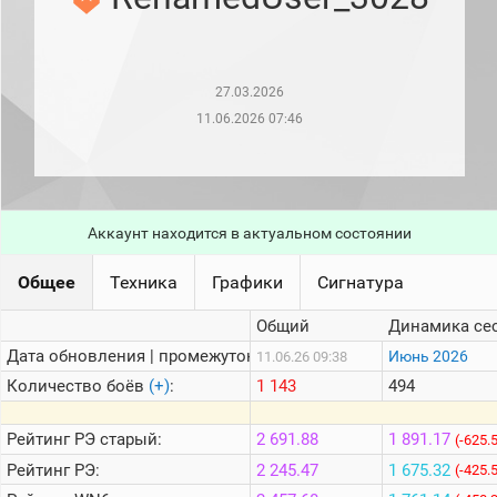
рейтинг
Топ 1000
игроков
(за
прошлый
27.03.2026
месяц)
11.06.2026 07:46
Топ
игроков
(за
последние
сессии)
Аккаунт находится в актуальном состоянии
Топ
1000
Кланы
Общее
Техника
Графики
Сигнатура
Статистика
Общий
Динамика се
стримеров
Дата обновления | промежуток:
Июнь 2026
11.06.26 09:38
Количество боёв
(+)
:
1 143
494
Информация
Онлайн
Рейтинг
РЭ старый:
2 691.88
1 891.17
(-625.
Рейтинг
РЭ:
2 245.47
1 675.32
Цветовая
(-425.
шкала