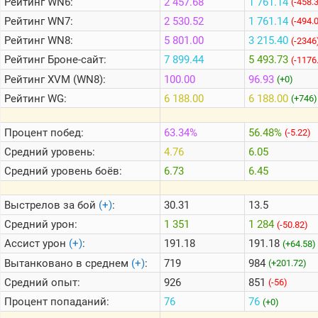
Рейтинг
WN6:
2 457.68
1 761.14
(-458.
Рейтинг
WN7:
2 530.52
1 761.14
(-494.
Теlegram
Рейтинг
WN8:
5 801.00
3 215.40
(-2346
ВК
Рейтинг
Броне-сайт:
7 899.44
5 493.73
(-1176
Рейтинг
XVM (WN8):
100.00
96.93
(+0)
Портал
Мира
Рейтинг
WG:
6 188.00
6 188.00
(+746)
Танков
Процент побед:
63.34%
56.48%
(-5.22)
Средний уровень:
4.76
6.05
Средний уровень боёв:
6.73
6.45
Выстрелов за бой
(+)
:
30.31
13.5
Средний урон:
1 351
1 284
(-50.82)
Ассист урон
(+)
:
191.18
191.18
(+64.58)
Вытанковано в среднем
(+)
:
719
984
(+201.72)
Средний опыт:
926
851
(-56)
Процент попаданий:
76
76
(+0)