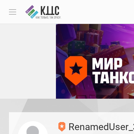
Отметки
на
стволах
Знаки
классности
Кланы
Топ
Топ по
танкам
Топ
1000
игроков
Международный
рейтинг
RenamedUser_
Топ 1000