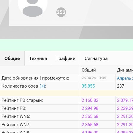
игроков
(за
прошлый
252
месяц)
Топ
игроков
(за
последние
сессии)
Топ
Общее
Техника
Графики
Сигнатура
1000
Кланы
Общий
Динами
Статистика
стримеров
Дата обновления | промежуток:
Апрель 
26.04.26 13:05
Количество боёв
(+)
:
35 855
237
Информация
Рейтинг
РЭ старый:
2 160.82
2 079.1
Онлайн
Рейтинг
РЭ:
2 294.98
2 229.2
Цветовая
Рейтинг
WN6:
2 365.68
2 291.2
шкала
Рейтинг
WN7:
2 365.68
2 291.2
Рейтинг
WN8:
4 196.00
4 095.3