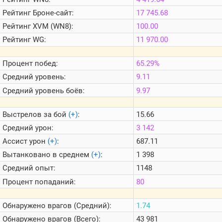
Теlegram
Рейтинг
Броне-сайт:
17 745.68
ВК
Рейтинг
XVM (WN8):
100.00
Портал
Рейтинг
WG:
11 970.00
Мира
Танков
Процент побед:
65.29%
Средний уровень:
9.11
Средний уровень боёв:
9.97
Выстрелов за бой
(+)
:
15.66
Средний урон:
3 142
Ассист урон
(+)
:
687.11
Вытанковано в среднем
(+)
:
1 398
Средний опыт:
1148
Процент попаданий:
80
Обнаружено врагов (Средний):
1.74
Обнаружено врагов (Всего):
43 981