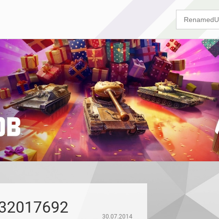
32017692
30.07.2014