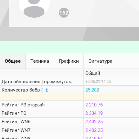
игроков
(за
прошлый
152
месяц)
Топ
игроков
(за
последние
сессии)
Топ
Общее
Техника
Графики
Сигнатура
1000
Кланы
Общий
Статистика
стримеров
Дата обновления | промежуток:
30.05.21 14:25
Количество боёв
(+)
:
25 282
Информация
Рейтинг
РЭ старый:
2 210.76
Онлайн
Рейтинг
РЭ:
2 334.19
Цветовая
Рейтинг
WN6:
2 402.25
шкала
Рейтинг
WN7:
2 402.25
Рейтинг
WN8:
4 419.64