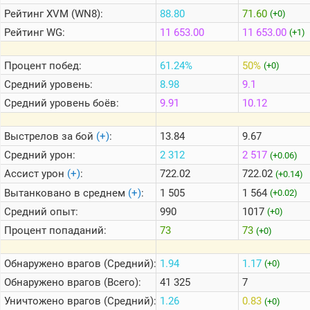
Рейтинг
XVM (WN8):
88.80
71.60
(+0)
Рейтинг
WG:
11 653.00
11 653.00
(+1)
Теlegram
ВК
Процент побед:
61.24%
50%
(+0)
Портал
Средний уровень:
8.98
9.1
Мира
Танков
Средний уровень боёв:
9.91
10.12
Выстрелов за бой
(+)
:
13.84
9.67
Средний урон:
2 312
2 517
(+0.06)
Ассист урон
(+)
:
722.02
722.02
(+0.14)
Вытанковано в среднем
(+)
:
1 505
1 564
(+0.02)
Средний опыт:
990
1017
(+0)
Процент попаданий:
73
73
(+0)
Обнаружено врагов (Средний):
1.94
1.17
(+0)
Обнаружено врагов (Всего):
41 325
7
Уничтожено врагов (Средний):
1.26
0.83
(+0)