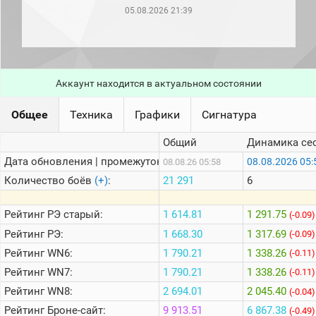
рейтинг
05.08.2026 21:39
Топ 1000
игроков
(за
прошлый
месяц)
Аккаунт находится в актуальном состоянии
Топ
игроков
(за
Общее
Техника
Графики
Сигнатура
последние
сессии)
Общий
Динамика се
Топ
Дата обновления | промежуток:
08.08.2026 05:
08.08.26 05:58
1000
Кланы
Количество боёв
(+)
:
21 291
6
Статистика
стримеров
Рейтинг
РЭ старый:
1 614.81
1 291.75
(-0.09)
Рейтинг
РЭ:
1 668.30
1 317.69
(-0.09)
Рейтинг
WN6:
1 790.21
1 338.26
Информация
(-0.11)
Рейтинг
WN7:
1 790.21
1 338.26
(-0.11)
Онлайн
Рейтинг
WN8:
2 694.01
2 045.40
(-0.04)
Цветовая
Рейтинг
Броне-сайт:
9 913.51
6 867.38
шкала
(-0.49)