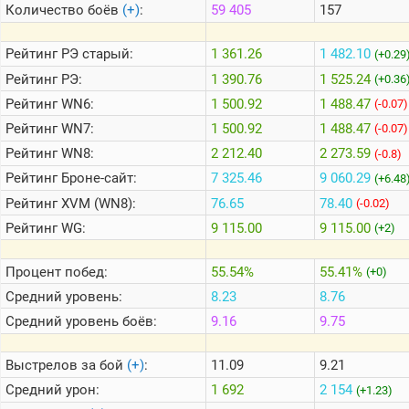
Количество боёв
(+)
:
59 405
157
Теlegram
Рейтинг
РЭ старый:
1 361.26
1 482.10
(+0.29
ВК
Рейтинг
РЭ:
1 390.76
1 525.24
(+0.36
Рейтинг
WN6:
1 500.92
1 488.47
Портал
(-0.07)
Мира
Рейтинг
WN7:
1 500.92
1 488.47
(-0.07)
Танков
Рейтинг
WN8:
2 212.40
2 273.59
(-0.8)
Рейтинг
Броне-сайт:
7 325.46
9 060.29
(+6.48
Рейтинг
XVM (WN8):
76.65
78.40
(-0.02)
Рейтинг
WG:
9 115.00
9 115.00
(+2)
Процент побед:
55.54%
55.41%
(+0)
Средний уровень:
8.23
8.76
Средний уровень боёв:
9.16
9.75
Выстрелов за бой
(+)
:
11.09
9.21
Средний урон:
1 692
2 154
(+1.23)