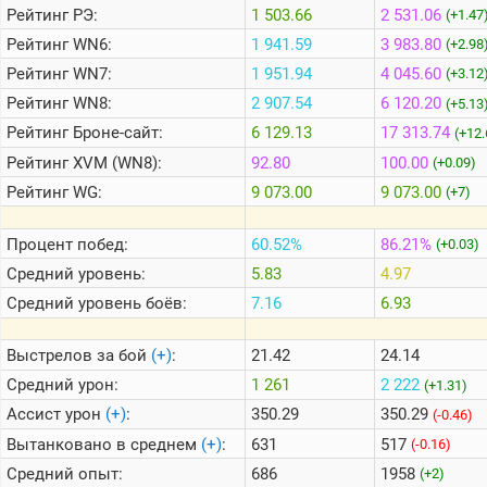
Рейтинг
РЭ:
1 503.66
2 531.06
(+1.47
Рейтинг
WN6:
1 941.59
3 983.80
(+2.98
Теlegram
Рейтинг
WN7:
1 951.94
4 045.60
(+3.12
ВК
Рейтинг
WN8:
2 907.54
6 120.20
(+5.13
Портал
Рейтинг
Броне-сайт:
6 129.13
17 313.74
(+12.
Мира
Танков
Рейтинг
XVM (WN8):
92.80
100.00
(+0.09)
Рейтинг
WG:
9 073.00
9 073.00
(+7)
Процент побед:
60.52%
86.21%
(+0.03)
Средний уровень:
5.83
4.97
Средний уровень боёв:
7.16
6.93
Выстрелов за бой
(+)
:
21.42
24.14
Средний урон:
1 261
2 222
(+1.31)
Ассист урон
(+)
:
350.29
350.29
(-0.46)
Вытанковано в среднем
(+)
:
631
517
(-0.16)
Средний опыт:
686
1958
(+2)