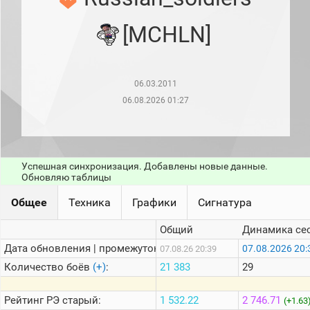
рейтинг
Топ 1000
[MCHLN]
игроков
(за
прошлый
месяц)
06.03.2011
Топ
игроков
06.08.2026 01:27
(за
последние
сессии)
Топ
1000
Успешная синхронизация. Добавлены новые данные.
Кланы
Обновляю таблицы
Статистика
Общее
Техника
Графики
Сигнатура
стримеров
Общий
Динамика се
Дата обновления | промежуток:
Информация
07.08.2026 20:
07.08.26 20:39
Количество боёв
(+)
:
21 383
29
Онлайн
Цветовая
Рейтинг
РЭ старый:
1 532.22
2 746.71
(+1.63
шкала