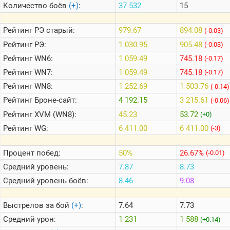
Количество боёв
(+)
:
37 532
15
Теlegram
Рейтинг
РЭ старый:
979.67
894.08
(-0.03)
ВК
Рейтинг
РЭ:
1 030.95
905.48
(-0.03)
Рейтинг
WN6:
1 059.49
745.18
Портал
(-0.17)
Мира
Рейтинг
WN7:
1 059.49
745.18
(-0.17)
Танков
Рейтинг
WN8:
1 252.69
1 503.76
(-0.14)
Рейтинг
Броне-сайт:
4 192.15
3 215.61
(-0.06)
Рейтинг
XVM (WN8):
45.23
53.72
(+0)
Рейтинг
WG:
6 411.00
6 411.00
(-3)
Процент побед:
50%
26.67%
(-0.01)
Средний уровень:
7.87
8.73
Средний уровень боёв:
8.46
9.08
Выстрелов за бой
(+)
:
7.64
7.73
Средний урон:
1 231
1 588
(+0.14)