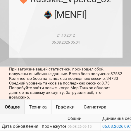
рейтинг
Топ 1000
[MENFI]
игроков
(за
прошлый
месяц)
21.10.2012
Топ
игроков
06.08.2026 05:04
(за
последние
сессии)
Топ
При загрузке вашей статистики, произошел сбой,
1000
получены ошибочные данные. Всего боев получено: 37532
Кланы
Количество боев на танках за последнюю сессию: 34733
Статистика
Средний уровень танков за последнюю сессию: 8.73
стримеров
Попробуйте зайти позже, когда Мир Танков обновит
данные по вашему аккаунту. Загрузили всё, что
возможно.
Информация
Общее
Техника
Графики
Сигнатура
Онлайн
Общий
Динамика се
Цветовая
Дата обновления | промежуток:
06.08.2026 09:
06.08.26 09:15
шкала