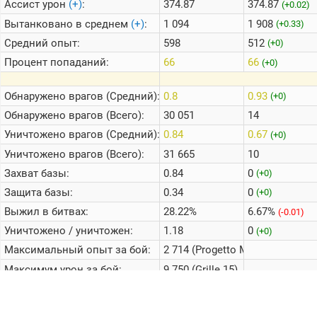
Ассист урон
(+)
:
374.87
374.87
(+0.02)
Вытанковано в среднем
(+)
:
1 094
1 908
(+0.33)
Средний опыт:
598
512
(+0)
Процент попаданий:
66
66
(+0)
Обнаружено врагов (Средний):
0.8
0.93
(+0)
Обнаружено врагов (Всего):
30 051
14
Уничтожено врагов (Средний):
0.84
0.67
(+0)
Уничтожено врагов (Всего):
31 665
10
Захват базы:
0.84
0
(+0)
Защита базы:
0.34
0
(+0)
Выжил в битвах:
28.22%
6.67%
(-0.01)
Уничтожено / уничтожен:
1.18
0
(+0)
Максимальный опыт за бой:
2 714 (Progetto M35 mod. 46)
Максимум урон за бой:
9 750 (Grille 15)
Среднее кол-во боев в день:
7