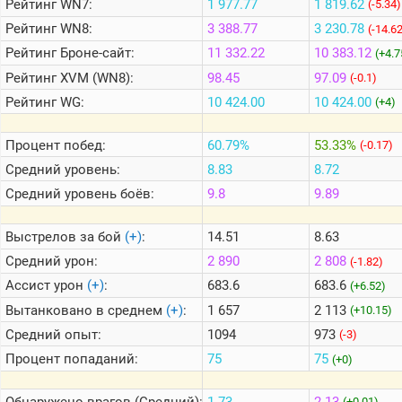
Рейтинг
WN7:
1 977.77
1 819.62
(-5.34)
Рейтинг
WN8:
3 388.77
3 230.78
(-14.6
Теlegram
Рейтинг
Броне-сайт:
11 332.22
10 383.12
(+4.7
ВК
Рейтинг
XVM (WN8):
98.45
97.09
(-0.1)
Рейтинг
WG:
10 424.00
10 424.00
Портал
(+4)
Мира
Танков
Процент побед:
60.79%
53.33%
(-0.17)
Средний уровень:
8.83
8.72
Средний уровень боёв:
9.8
9.89
Выстрелов за бой
(+)
:
14.51
8.63
Средний урон:
2 890
2 808
(-1.82)
Ассист урон
(+)
:
683.6
683.6
(+6.52)
Вытанковано в среднем
(+)
:
1 657
2 113
(+10.15)
Средний опыт:
1094
973
(-3)
Процент попаданий:
75
75
(+0)
Обнаружено врагов (Средний):
1.73
2.13
(+0.01)