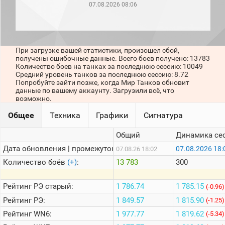
рейтинг
07.08.2026 08:06
Топ 1000
игроков
(за
прошлый
месяц)
При загрузке вашей статистики, произошел сбой,
получены ошибочные данные. Всего боев получено: 13783
Топ
Количество боев на танках за последнюю сессию: 10049
игроков
Средний уровень танков за последнюю сессию: 8.72
(за
Попробуйте зайти позже, когда Мир Танков обновит
последние
данные по вашему аккаунту. Загрузили всё, что
сессии)
возможно.
Топ
Общее
Техника
Графики
Сигнатура
1000
Кланы
Общий
Динамика се
Статистика
Дата обновления | промежуток:
07.08.2026 18:
07.08.26 18:02
стримеров
Количество боёв
(+)
:
13 783
300
Информация
Рейтинг
РЭ старый:
1 786.74
1 785.15
(-0.96)
Онлайн
Рейтинг
РЭ:
1 849.57
1 815.90
(-1.25)
Цветовая
Рейтинг
WN6:
1 977.77
1 819.62
(-5.34)
шкала