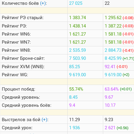
Количество боёв
(+)
:
27 025
22
Теlegram
Рейтинг
РЭ старый:
1 383.74
1 295.62
(-0.08)
ВК
Рейтинг
РЭ:
1 438.14
1 387.22
(-0.03)
Рейтинг
WN6:
1 621.27
1 581.18
Портал
(-0.01)
Мира
Рейтинг
WN7:
1 621.27
1 581.18
(-0.01)
Танков
Рейтинг
WN8:
2 535.59
2 884.73
(-0.41)
Рейтинг
Броне-сайт:
7 503.90
8 425.99
(+1.71
Рейтинг
XVM (WN8):
85.25
92.41
(-0.01)
Рейтинг
WG:
9 619.00
9 619.00
(+2)
Процент побед:
55.74%
63.64%
(+0.01)
Средний уровень:
8.45
9.67
Средний уровень боёв:
9.4
10.17
Выстрелов за бой
(+)
:
11.29
9.23
Средний урон:
1 936
2 621
(+0.56)