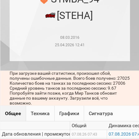
рейтинг
Топ 1000
[STEHA]
игроков
(за
прошлый
месяц)
08.03.2016
Топ
игроков
25.04.2026 12:41
(за
последние
сессии)
Топ
При загрузке вашей статистики, произошел сбой,
1000
получены ошибочные данные. Всего боев получено: 27025
Кланы
Количество боев на танках за последнюю сессию: 27006
Статистика
Средний уровень танков за последнюю сессию: 9.67
стримеров
Попробуйте зайти позже, когда Мир Танков обновит
данные по вашему аккаунту. Загрузили всё, что
возможно.
Информация
Общее
Техника
Графики
Сигнатура
Онлайн
Общий
Динамика се
Цветовая
Дата обновления | промежуток:
07.08.2026 07:
07.08.26 07:43
шкала