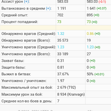
Ассист урон
(+)
:
583.03
583.03
(-0.1)
Вытанковано в среднем
(+)
:
1 191
1 641
(+0.37)
Средний опыт:
702
895
(+0)
Процент попаданий:
73
73
(+0)
Обнаружено врагов (Средний):
1.32
0.86
(+0)
Обнаружено врагов (Всего):
35 573
19
Уничтожено врагов (Средний):
1.23
1.23
(+0)
Уничтожено врагов (Всего):
33 189
27
Захват базы:
0.31
0
(+0)
Защита базы:
0.81
0
(+0)
Выжил в битвах:
37.67%
50%
(+0.01)
Уничтожено / уничтожен:
1.97
0
(+0)
Максимальный опыт за бой:
2 679 (T92)
Максимум урон за бой:
8 934 (Kranvagn)
Среднее кол-во боев в день:
7