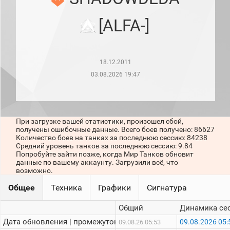
рейтинг
Топ 1000
[ALFA-]
игроков
(за
прошлый
месяц)
18.12.2011
Топ
игроков
03.08.2026 19:47
(за
последние
сессии)
Топ
При загрузке вашей статистики, произошел сбой,
1000
получены ошибочные данные. Всего боев получено: 86627
Кланы
Количество боев на танках за последнюю сессию: 84238
Статистика
Средний уровень танков за последнюю сессию: 9.84
стримеров
Попробуйте зайти позже, когда Мир Танков обновит
данные по вашему аккаунту. Загрузили всё, что
возможно.
Информация
Общее
Техника
Графики
Сигнатура
Онлайн
Общий
Динамика се
Цветовая
Дата обновления | промежуток:
09.08.2026 05:
09.08.26 05:53
шкала