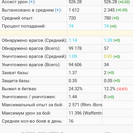
Ассист урон
(+)
:
526.28
526.28
(+0.03)
Вытанковано в среднем
(+)
:
1 612
2 345
(+0.35)
Средний опыт:
720
780
(+0)
Процент попаданий:
74
74
(+0)
Обнаружено врагов (Средний):
1.14
1.39
(+0)
Обнаружено врагов (Всего):
99 178
57
Уничтожено врагов (Средний):
1.09
0.83
(+0)
Уничтожено врагов (Всего):
94 606
34
Захват базы:
1.37
2
(+0)
Защита базы:
0.35
0.05
(+0)
Выжил в битвах:
24.32%
12.2%
(-0.01)
Уничтожено / уничтожен:
1.44
0
(+0)
Максимальный опыт за бой:
2 571 (Rhm.-Borsig Waffenträger
Максимум урон за бой:
11 396 (Waffenträger auf E 100)
Среднее кол-во боев в день:
16