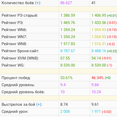
Количество боёв
(+)
:
86 627
41
Теlegram
Рейтинг
РЭ старый:
1 386.59
1 406.95
(+0.01
ВК
Рейтинг
РЭ:
1 469.76
1 433.56
(-0.01)
Рейтинг
WN6:
1 354.24
1 054.93
Портал
(-0.13)
Мира
Рейтинг
WN7:
1 354.24
1 054.93
(-0.13)
Танков
Рейтинг
WN8:
1 917.83
1 516.31
(-0.2)
Рейтинг
Броне-сайт:
8 787.67
8 488.16
(+0.22
Рейтинг
XVM (WN8):
67.55
54.14
(-0.01)
Рейтинг
WG:
8 539.00
8 539.00
(-1)
Процент побед:
53.61%
46.34%
(+0)
Средний уровень:
9.4
9.84
Средний уровень боёв:
10
10.24
Выстрелов за бой
(+)
:
8.74
9.61
Средний урон:
2 008
1 971
(-0.02)