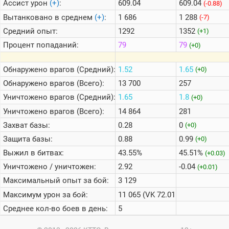
Ассист урон
(+)
:
609.04
609.04
(-0.88)
Вытанковано в среднем
(+)
:
1 686
1 288
(-7)
Средний опыт:
1292
1352
(+1)
Процент попаданий:
79
79
(+0)
Обнаружено врагов (Средний):
1.52
1.65
(+0)
Обнаружено врагов (Всего):
13 700
257
Уничтожено врагов (Средний):
1.65
1.8
(+0)
Уничтожено врагов (Всего):
14 864
281
Захват базы:
0.28
0
(+0)
Защита базы:
0.88
0.99
(+0)
Выжил в битвах:
43.55%
45.51%
(+0.03)
Уничтожено / уничтожен:
2.92
-0.04
(+0.01)
Максимальный опыт за бой:
3 129
Максимум урон за бой:
11 065 (VK 72.01 (K))
Среднее кол-во боев в день:
5