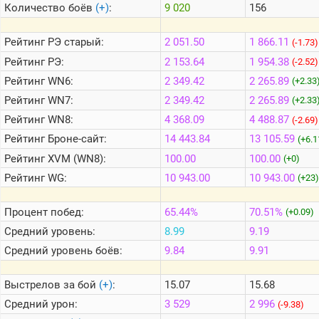
Количество боёв
(+)
:
9 020
156
Теlegram
Рейтинг
РЭ старый:
2 051.50
1 866.11
(-1.73)
ВК
Рейтинг
РЭ:
2 153.64
1 954.38
(-2.52)
Рейтинг
WN6:
2 349.42
2 265.89
Портал
(+2.33
Мира
Рейтинг
WN7:
2 349.42
2 265.89
(+2.33
Танков
Рейтинг
WN8:
4 368.09
4 488.87
(-2.69)
Рейтинг
Броне-сайт:
14 443.84
13 105.59
(+6.1
Рейтинг
XVM (WN8):
100.00
100.00
(+0)
Рейтинг
WG:
10 943.00
10 943.00
(+23)
Процент побед:
65.44%
70.51%
(+0.09)
Средний уровень:
8.99
9.19
Средний уровень боёв:
9.84
9.91
Выстрелов за бой
(+)
:
15.07
15.68
Средний урон:
3 529
2 996
(-9.38)